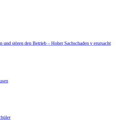
in und stören den Betrieb – Hoher Sachschaden v erursacht
ausen
chüler