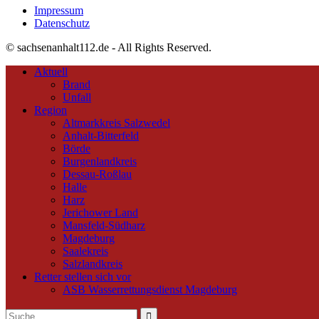
Impressum
Datenschutz
© sachsenanhalt112.de - All Rights Reserved.
Aktuell
Brand
Unfall
Region
Altmarkkreis Salzwedel
Anhalt-Bitterfeld
Börde
Burgenlandkreis
Dessau-Roßlau
Halle
Harz
Jerichower Land
Mansfeld-Südharz
Magdeburg
Saalekreis
Salzlandkreis
Retter stellen sich vor
ASB Wasserrettungsdienst Magdeburg