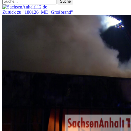
Zurück zu "180126_MD_Großbrand"