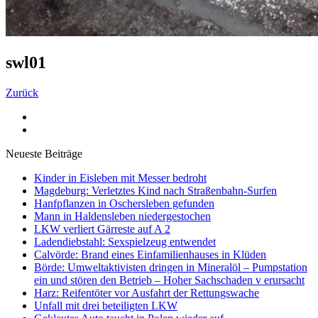
swl01
Zurück
Neueste Beiträge
Kinder in Eisleben mit Messer bedroht
Magdeburg: Verletztes Kind nach Straßenbahn-Surfen
Hanfpflanzen in Oschersleben gefunden
Mann in Haldensleben niedergestochen
LKW verliert Gärreste auf A 2
Ladendiebstahl: Sexspielzeug entwendet
Calvörde: Brand eines Einfamilienhauses in Klüden
Börde: Umweltaktivisten dringen in Mineralöl – Pumpstation
ein und stören den Betrieb – Hoher Sachschaden v erursacht
Harz: Reifentöter vor Ausfahrt der Rettungswache
Unfall mit drei beteiligten LKW