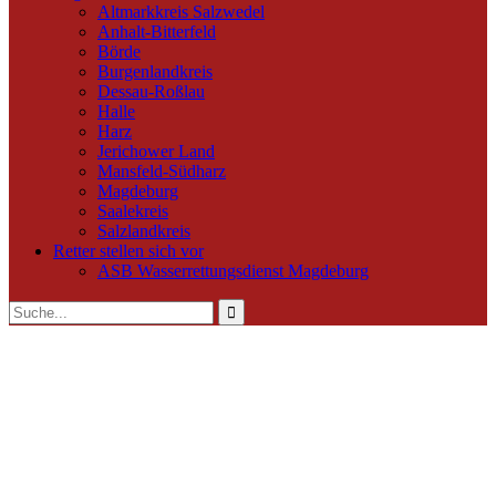
Altmarkkreis Salzwedel
Anhalt-Bitterfeld
Börde
Burgenlandkreis
Dessau-Roßlau
Halle
Harz
Jerichower Land
Mansfeld-Südharz
Magdeburg
Saalekreis
Salzlandkreis
Retter stellen sich vor
ASB Wasserrettungsdienst Magdeburg