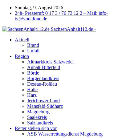
Sonntag, 9. August 2026
24h- Presseruf: 0 17 3 / 76 73 12 2 – Mail: info-
tv@vodafone.de
SachsenAnhalt112.de -
Aktuell
Brand
Unfall
Region
Altmarkkreis Salzwedel
Anhalt-Bitterfeld
Börde
Burgenlandkreis
Dessau-Roßlau
Halle
Harz
Jerichower Land
Mansfeld-Südharz
Magdeburg
Saalekreis
Salzlandkreis
Retter stellen sich vor
ASB Wasserrettungsdienst Magdeburg