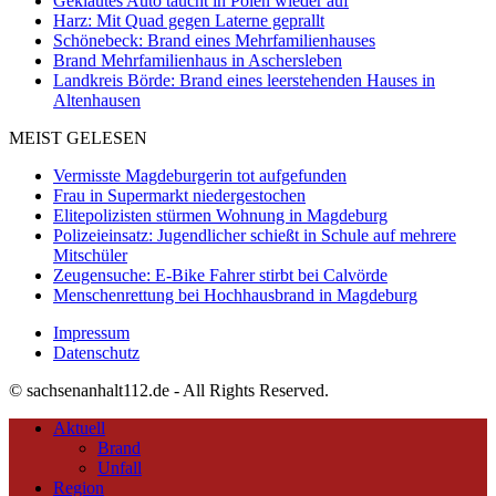
Geklautes Auto taucht in Polen wieder auf
Harz: Mit Quad gegen Laterne geprallt
Schönebeck: Brand eines Mehrfamilienhauses
Brand Mehrfamilienhaus in Aschersleben
Landkreis Börde: Brand eines leerstehenden Hauses in
Altenhausen
MEIST GELESEN
Vermisste Magdeburgerin tot aufgefunden
Frau in Supermarkt niedergestochen
Elitepolizisten stürmen Wohnung in Magdeburg
Polizeieinsatz: Jugendlicher schießt in Schule auf mehrere
Mitschüler
Zeugensuche: E-Bike Fahrer stirbt bei Calvörde
Menschenrettung bei Hochhausbrand in Magdeburg
Impressum
Datenschutz
© sachsenanhalt112.de - All Rights Reserved.
Aktuell
Brand
Unfall
Region