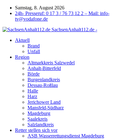
Samstag, 8. August 2026
24h- Presseruf: 0 17 3 / 76 73 12 2 – Mail: info-
tv@vodafone.de
SachsenAnhalt112.de -
Aktuell
Brand
Unfall
Region
Altmarkkreis Salzwedel
Anhalt-Bitterfeld
Börde
Burgenlandkreis
Dessau-Roßlau
Halle
Harz
Jerichower Land
Mansfeld-Südharz
Magdeburg
Saalekreis
Salzlandkreis
Retter stellen sich vor
ASB Wasserrettungsdienst Magdeburg