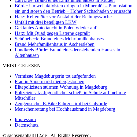
Calvörde: Brand eines Einfamilienhauses in Klüden
Börde: Umweltaktivisten dringen in Mineralöl – Pumpstation
ein und stören den Betrieb – Hoher Sachschaden v erursacht
Harz: Reifentöter vor Ausfahrt der Rettungswache
Unfall mit drei beteiligten LKW
Geklautes Auto taucht in Polen wieder auf
Harz: Mit Quad gegen Laterne geprallt
Schönebeck: Brand eines Mehrfamilienhauses
Brand Mehrfamilienhaus in Aschersleben
Landkreis Börde: Brand eines leerstehenden Hauses in
Altenhausen
MEIST GELESEN
Vermisste Magdeburgerin tot aufgefunden
Frau in Supermarkt niedergestochen
Elitepolizisten stürmen Wohnung in Magdeburg
Polizeieinsatz: Jugendlicher schießt in Schule auf mehrere
Mitschüler
Zeugensuche: E-Bike Fahrer stirbt bei Calvörde
Menschenrettung bei Hochhausbrand in Magdeburg
Impressum
Datenschutz
© sachsenanhalt112.de - All Rights Reserved.