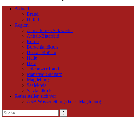
Aktuell
Brand
Unfall
Region
Altmarkkreis Salzwedel
Anhalt-Bitterfeld
Börde
Burgenlandkreis
Dessau-Roßlau
Halle
Harz
Jerichower Land
Mansfeld-Südharz
Magdeburg
Saalekreis
Salzlandkreis
Retter stellen sich vor
ASB Wasserrettungsdienst Magdeburg