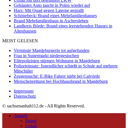
Unfall mit drei beteiligten LKW
Geklautes Auto taucht in Polen wieder auf
Harz: Mit Quad gegen Laterne geprallt
Schönebeck: Brand eines Mehrfamilienhauses
Brand Mehrfamilienhaus in Aschersleben
Landkreis Börde: Brand eines leerstehenden Hauses in
Altenhausen
MEIST GELESEN
Vermisste Magdeburgerin tot aufgefunden
Frau in Supermarkt niedergestochen
Elitepolizisten stürmen Wohnung in Magdeburg
Polizeieinsatz: Jugendlicher schießt in Schule auf mehrere
Mitschüler
Zeugensuche: E-Bike Fahrer stirbt bei Calvörde
Menschenrettung bei Hochhausbrand in Magdeburg
Impressum
Datenschutz
© sachsenanhalt112.de - All Rights Reserved.
Aktuell
Brand
Unfall