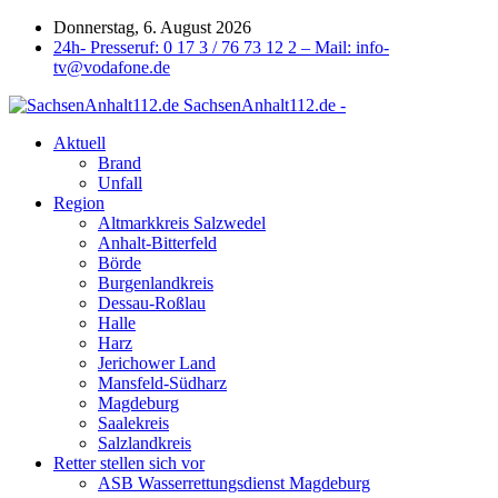
Donnerstag, 6. August 2026
24h- Presseruf: 0 17 3 / 76 73 12 2 – Mail: info-
tv@vodafone.de
SachsenAnhalt112.de -
Aktuell
Brand
Unfall
Region
Altmarkkreis Salzwedel
Anhalt-Bitterfeld
Börde
Burgenlandkreis
Dessau-Roßlau
Halle
Harz
Jerichower Land
Mansfeld-Südharz
Magdeburg
Saalekreis
Salzlandkreis
Retter stellen sich vor
ASB Wasserrettungsdienst Magdeburg