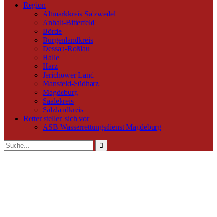
Region
Altmarkkreis Salzwedel
Anhalt-Bitterfeld
Börde
Burgenlandkreis
Dessau-Roßlau
Halle
Harz
Jerichower Land
Mansfeld-Südharz
Magdeburg
Saalekreis
Salzlandkreis
Retter stellen sich vor
ASB Wasserrettungsdienst Magdeburg