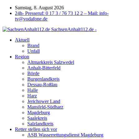
Samstag, 8. August 2026
24h- Presseruf: 0 17 3 / 76 73 12 2 – Mail: info-
tv@vodafone.de
SachsenAnhalt112.de -
Aktuell
Brand
Unfall
Region
Altmarkkreis Salzwedel
Anhalt-Bitterfeld
Börde
Burgenlandkreis
Dessau-Roßlau
Halle
Harz
Jerichower Land
Mansfeld-Südharz
Magdeburg
Saalekreis
Salzlandkreis
Retter stellen sich vor
ASB Wasserrettungsdienst Magdeburg