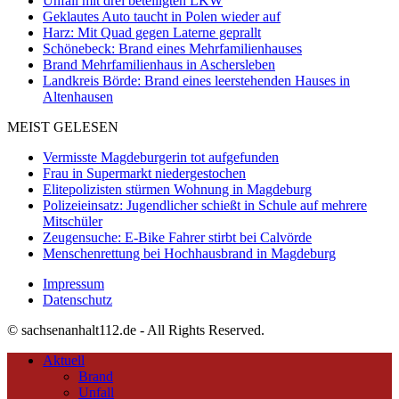
Unfall mit drei beteiligten LKW
Geklautes Auto taucht in Polen wieder auf
Harz: Mit Quad gegen Laterne geprallt
Schönebeck: Brand eines Mehrfamilienhauses
Brand Mehrfamilienhaus in Aschersleben
Landkreis Börde: Brand eines leerstehenden Hauses in
Altenhausen
MEIST GELESEN
Vermisste Magdeburgerin tot aufgefunden
Frau in Supermarkt niedergestochen
Elitepolizisten stürmen Wohnung in Magdeburg
Polizeieinsatz: Jugendlicher schießt in Schule auf mehrere
Mitschüler
Zeugensuche: E-Bike Fahrer stirbt bei Calvörde
Menschenrettung bei Hochhausbrand in Magdeburg
Impressum
Datenschutz
© sachsenanhalt112.de - All Rights Reserved.
Aktuell
Brand
Unfall