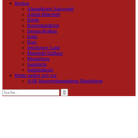
Region
Altmarkkreis Salzwedel
Anhalt-Bitterfeld
Börde
Burgenlandkreis
Dessau-Roßlau
Halle
Harz
Jerichower Land
Mansfeld-Südharz
Magdeburg
Saalekreis
Salzlandkreis
Retter stellen sich vor
ASB Wasserrettungsdienst Magdeburg