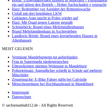
Börde: Umweltaktivisten dringen in Mineralöl – Pumpstation
ein und stören den Betrieb – Hoher Sachschaden v erursacht
Harz: Reifentöter vor Ausfahrt der Rettungswache
Unfall mit drei beteiligten LKW
Geklautes Auto taucht in Polen wieder auf
Harz: Mit Quad gegen Laterne geprallt
Schönebeck: Brand eines Mehrfamilienhauses
Brand Mehrfamilienhaus in Aschersleben
Landkreis Börde: Brand eines leerstehenden Hauses in
Altenhausen
MEIST GELESEN
Vermisste Magdeburgerin tot aufgefunden
Frau in Supermarkt niedergestochen
Elitepolizisten stürmen Wohnung in Magdeburg
Polizeieinsatz: Jugendlicher schießt in Schule auf mehrere
Mitschüler
Zeugensuche: E-Bike Fahrer stirbt bei Calvörde
Menschenrettung bei Hochhausbrand in Magdeburg
Impressum
Datenschutz
© sachsenanhalt112.de - All Rights Reserved.