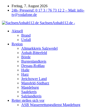
Freitag, 7. August 2026
24h- Presseruf: 0 17 3 / 76 73 12 2 – Mail: info-
tv@vodafone.de
SachsenAnhalt112.de -
Aktuell
Brand
Unfall
Region
Altmarkkreis Salzwedel
Anhalt-Bitterfeld
Börde
Burgenlandkreis
Dessau-Roßlau
Halle
Harz
Jerichower Land
Mansfeld-Südharz
Magdeburg
Saalekreis
Salzlandkreis
Retter stellen sich vor
ASB Wasserrettungsdienst Magdeburg