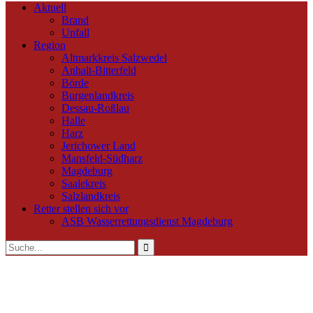
Aktuell
Brand
Unfall
Region
Altmarkkreis Salzwedel
Anhalt-Bitterfeld
Börde
Burgenlandkreis
Dessau-Roßlau
Halle
Harz
Jerichower Land
Mansfeld-Südharz
Magdeburg
Saalekreis
Salzlandkreis
Retter stellen sich vor
ASB Wasserrettungsdienst Magdeburg