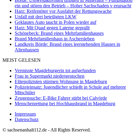
Börde: Umweltaktivisten dringen in Mineralöl – Pumpstation
ein und stören den Betrieb – Hoher Sachschaden v erursacht
Harz: Reifentöter vor Ausfahrt der Rettungswache
Unfall mit drei beteiligten LKW
Geklautes Auto taucht in Polen wieder auf
Harz: Mit Quad gegen Laterne geprallt
Schönebeck: Brand eines Mehrfamilienhauses
Brand Mehrfamilienhaus in Aschersleben
Landkreis Börde: Brand eines leerstehenden Hauses in
Altenhausen
MEIST GELESEN
Vermisste Magdeburgerin tot aufgefunden
Frau in Supermarkt niedergestochen
Elitepolizisten stürmen Wohnung in Magdeburg
Polizeieinsatz: Jugendlicher schießt in Schule auf mehrere
Mitschüler
Zeugensuche: E-Bike Fahrer stirbt bei Calvörde
Menschenrettung bei Hochhausbrand in Magdeburg
Impressum
Datenschutz
© sachsenanhalt112.de - All Rights Reserved.