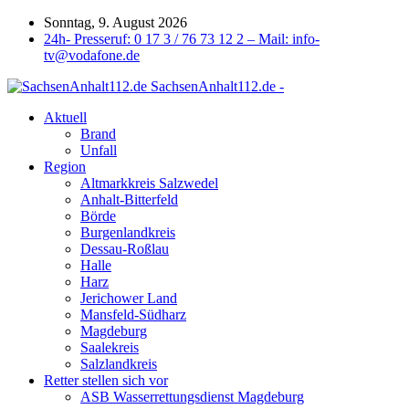
Sonntag, 9. August 2026
24h- Presseruf: 0 17 3 / 76 73 12 2 – Mail: info-
tv@vodafone.de
SachsenAnhalt112.de -
Aktuell
Brand
Unfall
Region
Altmarkkreis Salzwedel
Anhalt-Bitterfeld
Börde
Burgenlandkreis
Dessau-Roßlau
Halle
Harz
Jerichower Land
Mansfeld-Südharz
Magdeburg
Saalekreis
Salzlandkreis
Retter stellen sich vor
ASB Wasserrettungsdienst Magdeburg