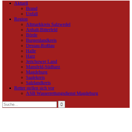
Aktuell
Brand
Unfall
Region
Altmarkkreis Salzwedel
Anhalt-Bitterfeld
Börde
Burgenlandkreis
Dessau-Roßlau
Halle
Harz
Jerichower Land
Mansfeld-Südharz
Magdeburg
Saalekreis
Salzlandkreis
Retter stellen sich vor
ASB Wasserrettungsdienst Magdeburg