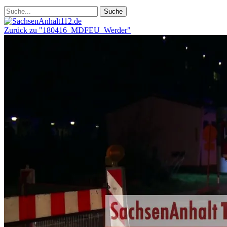
Zurück zu "180416_MDFEU_Werder"