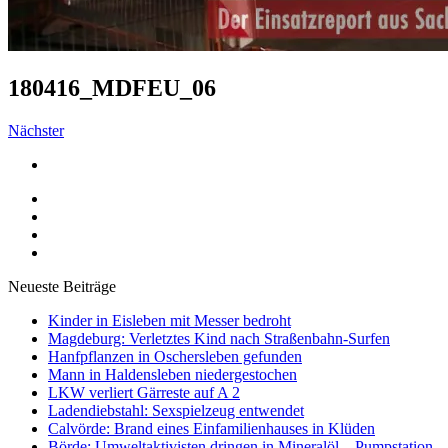
180416_MDFEU_06
Nächster
Neueste Beiträge
Kinder in Eisleben mit Messer bedroht
Magdeburg: Verletztes Kind nach Straßenbahn-Surfen
Hanfpflanzen in Oschersleben gefunden
Mann in Haldensleben niedergestochen
LKW verliert Gärreste auf A 2
Ladendiebstahl: Sexspielzeug entwendet
Calvörde: Brand eines Einfamilienhauses in Klüden
Börde: Umweltaktivisten dringen in Mineralöl – Pumpstation