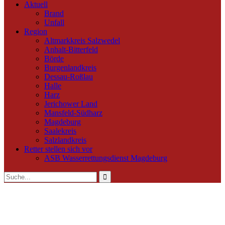
Aktuell
Brand
Unfall
Region
Altmarkkreis Salzwedel
Anhalt-Bitterfeld
Börde
Burgenlandkreis
Dessau-Roßlau
Halle
Harz
Jerichower Land
Mansfeld-Südharz
Magdeburg
Saalekreis
Salzlandkreis
Retter stellen sich vor
ASB Wasserrettungsdienst Magdeburg