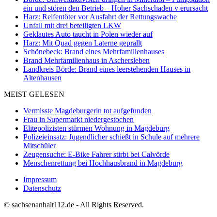
ein und stören den Betrieb – Hoher Sachschaden v erursacht
Harz: Reifentöter vor Ausfahrt der Rettungswache
Unfall mit drei beteiligten LKW
Geklautes Auto taucht in Polen wieder auf
Harz: Mit Quad gegen Laterne geprallt
Schönebeck: Brand eines Mehrfamilienhauses
Brand Mehrfamilienhaus in Aschersleben
Landkreis Börde: Brand eines leerstehenden Hauses in
Altenhausen
MEIST GELESEN
Vermisste Magdeburgerin tot aufgefunden
Frau in Supermarkt niedergestochen
Elitepolizisten stürmen Wohnung in Magdeburg
Polizeieinsatz: Jugendlicher schießt in Schule auf mehrere
Mitschüler
Zeugensuche: E-Bike Fahrer stirbt bei Calvörde
Menschenrettung bei Hochhausbrand in Magdeburg
Impressum
Datenschutz
© sachsenanhalt112.de - All Rights Reserved.