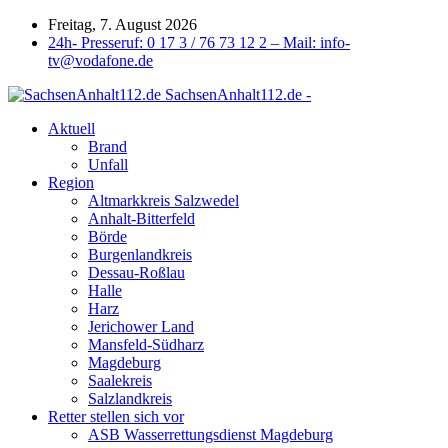
Freitag, 7. August 2026
24h- Presseruf: 0 17 3 / 76 73 12 2 – Mail: info-
tv@vodafone.de
SachsenAnhalt112.de -
Aktuell
Brand
Unfall
Region
Altmarkkreis Salzwedel
Anhalt-Bitterfeld
Börde
Burgenlandkreis
Dessau-Roßlau
Halle
Harz
Jerichower Land
Mansfeld-Südharz
Magdeburg
Saalekreis
Salzlandkreis
Retter stellen sich vor
ASB Wasserrettungsdienst Magdeburg