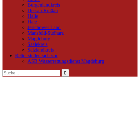
Burgenlandkreis
Dessau-Roßlau
Halle
Harz
Jerichower Land
Mansfeld-Südharz
Magdeburg
Saalekreis
Salzlandkreis
Retter stellen sich vor
ASB Wasserrettungsdienst Magdeburg