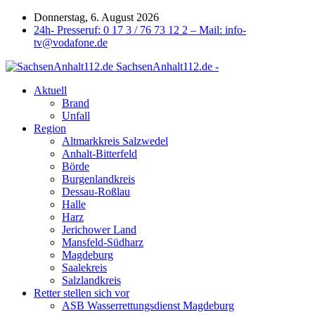
Donnerstag, 6. August 2026
24h- Presseruf: 0 17 3 / 76 73 12 2 – Mail: info-
tv@vodafone.de
SachsenAnhalt112.de -
Aktuell
Brand
Unfall
Region
Altmarkkreis Salzwedel
Anhalt-Bitterfeld
Börde
Burgenlandkreis
Dessau-Roßlau
Halle
Harz
Jerichower Land
Mansfeld-Südharz
Magdeburg
Saalekreis
Salzlandkreis
Retter stellen sich vor
ASB Wasserrettungsdienst Magdeburg