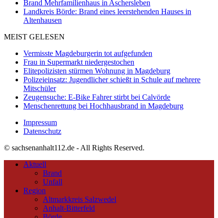
Brand Mehrfamilienhaus in Aschersleben
Landkreis Börde: Brand eines leerstehenden Hauses in
Altenhausen
MEIST GELESEN
Vermisste Magdeburgerin tot aufgefunden
Frau in Supermarkt niedergestochen
Elitepolizisten stürmen Wohnung in Magdeburg
Polizeieinsatz: Jugendlicher schießt in Schule auf mehrere
Mitschüler
Zeugensuche: E-Bike Fahrer stirbt bei Calvörde
Menschenrettung bei Hochhausbrand in Magdeburg
Impressum
Datenschutz
© sachsenanhalt112.de - All Rights Reserved.
Aktuell
Brand
Unfall
Region
Altmarkkreis Salzwedel
Anhalt-Bitterfeld
Börde