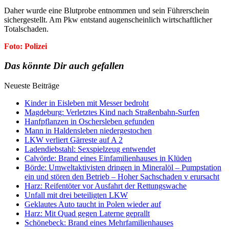
Daher wurde eine Blutprobe entnommen und sein Führerschein
sichergestellt. Am Pkw entstand augenscheinlich wirtschaftlicher
Totalschaden.
Foto: Polizei
Das könnte Dir auch gefallen
Neueste Beiträge
Kinder in Eisleben mit Messer bedroht
Magdeburg: Verletztes Kind nach Straßenbahn-Surfen
Hanfpflanzen in Oschersleben gefunden
Mann in Haldensleben niedergestochen
LKW verliert Gärreste auf A 2
Ladendiebstahl: Sexspielzeug entwendet
Calvörde: Brand eines Einfamilienhauses in Klüden
Börde: Umweltaktivisten dringen in Mineralöl – Pumpstation
ein und stören den Betrieb – Hoher Sachschaden v erursacht
Harz: Reifentöter vor Ausfahrt der Rettungswache
Unfall mit drei beteiligten LKW
Geklautes Auto taucht in Polen wieder auf
Harz: Mit Quad gegen Laterne geprallt
Schönebeck: Brand eines Mehrfamilienhauses