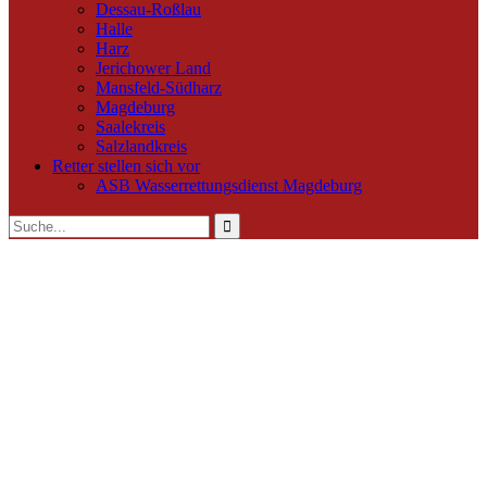
Dessau-Roßlau
Halle
Harz
Jerichower Land
Mansfeld-Südharz
Magdeburg
Saalekreis
Salzlandkreis
Retter stellen sich vor
ASB Wasserrettungsdienst Magdeburg