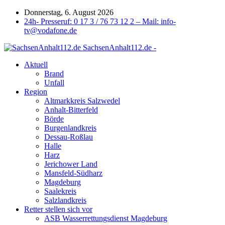
Donnerstag, 6. August 2026
24h- Presseruf: 0 17 3 / 76 73 12 2 – Mail: info-
tv@vodafone.de
SachsenAnhalt112.de -
Aktuell
Brand
Unfall
Region
Altmarkkreis Salzwedel
Anhalt-Bitterfeld
Börde
Burgenlandkreis
Dessau-Roßlau
Halle
Harz
Jerichower Land
Mansfeld-Südharz
Magdeburg
Saalekreis
Salzlandkreis
Retter stellen sich vor
ASB Wasserrettungsdienst Magdeburg