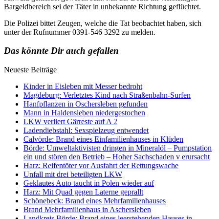
Bargeldbereich sei der Täter in unbekannte Richtung geflüchtet.
Die Polizei bittet Zeugen, welche die Tat beobachtet haben, sich
unter der Rufnummer 0391-546 3292 zu melden.
Das könnte Dir auch gefallen
Neueste Beiträge
Kinder in Eisleben mit Messer bedroht
Magdeburg: Verletztes Kind nach Straßenbahn-Surfen
Hanfpflanzen in Oschersleben gefunden
Mann in Haldensleben niedergestochen
LKW verliert Gärreste auf A 2
Ladendiebstahl: Sexspielzeug entwendet
Calvörde: Brand eines Einfamilienhauses in Klüden
Börde: Umweltaktivisten dringen in Mineralöl – Pumpstation
ein und stören den Betrieb – Hoher Sachschaden v erursacht
Harz: Reifentöter vor Ausfahrt der Rettungswache
Unfall mit drei beteiligten LKW
Geklautes Auto taucht in Polen wieder auf
Harz: Mit Quad gegen Laterne geprallt
Schönebeck: Brand eines Mehrfamilienhauses
Brand Mehrfamilienhaus in Aschersleben
Landkreis Börde: Brand eines leerstehenden Hauses in