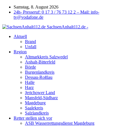
Samstag, 8. August 2026
24h- Presseruf: 0 17 3 / 76 73 12 2 – Mail: info-
tv@vodafone.de
SachsenAnhalt112.de -
Aktuell
Brand
Unfall
Region
Altmarkkreis Salzwedel
Anhalt-Bitterfeld
Börde
Burgenlandkreis
Dessau-Roßlau
Halle
Harz
Jerichower Land
Mansfeld-Südharz
Magdeburg
Saalekreis
Salzlandkreis
Retter stellen sich vor
ASB Wasserrettungsdienst Magdeburg