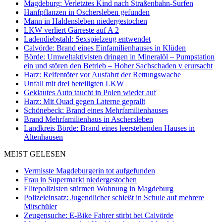
Magdeburg: Verletztes Kind nach Straßenbahn-Surfen
Hanfpflanzen in Oschersleben gefunden
Mann in Haldensleben niedergestochen
LKW verliert Gärreste auf A 2
Ladendiebstahl: Sexspielzeug entwendet
Calvörde: Brand eines Einfamilienhauses in Klüden
Börde: Umweltaktivisten dringen in Mineralöl – Pumpstation
ein und stören den Betrieb – Hoher Sachschaden v erursacht
Harz: Reifentöter vor Ausfahrt der Rettungswache
Unfall mit drei beteiligten LKW
Geklautes Auto taucht in Polen wieder auf
Harz: Mit Quad gegen Laterne geprallt
Schönebeck: Brand eines Mehrfamilienhauses
Brand Mehrfamilienhaus in Aschersleben
Landkreis Börde: Brand eines leerstehenden Hauses in
Altenhausen
MEIST GELESEN
Vermisste Magdeburgerin tot aufgefunden
Frau in Supermarkt niedergestochen
Elitepolizisten stürmen Wohnung in Magdeburg
Polizeieinsatz: Jugendlicher schießt in Schule auf mehrere
Mitschüler
Zeugensuche: E-Bike Fahrer stirbt bei Calvörde