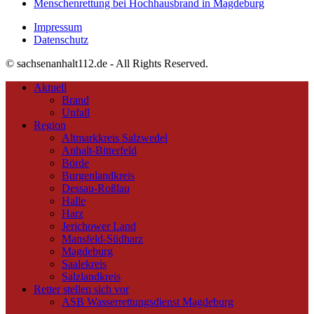
Menschenrettung bei Hochhausbrand in Magdeburg
Impressum
Datenschutz
© sachsenanhalt112.de - All Rights Reserved.
Aktuell
Brand
Unfall
Region
Altmarkkreis Salzwedel
Anhalt-Bitterfeld
Börde
Burgenlandkreis
Dessau-Roßlau
Halle
Harz
Jerichower Land
Mansfeld-Südharz
Magdeburg
Saalekreis
Salzlandkreis
Retter stellen sich vor
ASB Wasserrettungsdienst Magdeburg