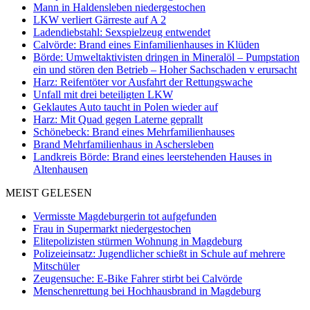
Mann in Haldensleben niedergestochen
LKW verliert Gärreste auf A 2
Ladendiebstahl: Sexspielzeug entwendet
Calvörde: Brand eines Einfamilienhauses in Klüden
Börde: Umweltaktivisten dringen in Mineralöl – Pumpstation
ein und stören den Betrieb – Hoher Sachschaden v erursacht
Harz: Reifentöter vor Ausfahrt der Rettungswache
Unfall mit drei beteiligten LKW
Geklautes Auto taucht in Polen wieder auf
Harz: Mit Quad gegen Laterne geprallt
Schönebeck: Brand eines Mehrfamilienhauses
Brand Mehrfamilienhaus in Aschersleben
Landkreis Börde: Brand eines leerstehenden Hauses in
Altenhausen
MEIST GELESEN
Vermisste Magdeburgerin tot aufgefunden
Frau in Supermarkt niedergestochen
Elitepolizisten stürmen Wohnung in Magdeburg
Polizeieinsatz: Jugendlicher schießt in Schule auf mehrere
Mitschüler
Zeugensuche: E-Bike Fahrer stirbt bei Calvörde
Menschenrettung bei Hochhausbrand in Magdeburg