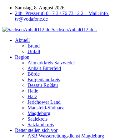
Samstag, 8. August 2026
24h- Presseruf: 0 17 3 / 76 73 12 2 – Mail: info-
tv@vodafone.de
SachsenAnhalt112.de -
Aktuell
Brand
Unfall
Region
Altmarkkreis Salzwedel
Anhalt-Bitterfeld
Börde
Burgenlandkreis
Dessau-Roßlau
Halle
Harz
Jerichower Land
Mansfeld-Südharz
Magdeburg
Saalekreis
Salzlandkreis
Retter stellen sich vor
ASB Wasserrettungsdienst Magdeburg