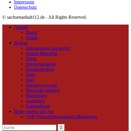
Impressum
Datenschutz
© sachsenanhalt112.de - All Rights Reserved.
Aktuell
Brand
Unfall
Region
Altmarkkreis Salzwedel
Anhalt-Bitterfeld
Börde
Burgenlandkreis
Dessau-Roßlau
Halle
Harz
Jerichower Land
Mansfeld-Südharz
Magdeburg
Saalekreis
Salzlandkreis
Retter stellen sich vor
ASB Wasserrettungsdienst Magdeburg