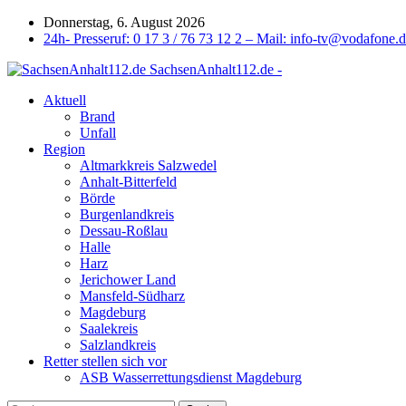
Donnerstag, 6. August 2026
24h- Presseruf: 0 17 3 / 76 73 12 2 – Mail: info-tv@vodafone.
SachsenAnhalt112.de -
Aktuell
Brand
Unfall
Region
Altmarkkreis Salzwedel
Anhalt-Bitterfeld
Börde
Burgenlandkreis
Dessau-Roßlau
Halle
Harz
Jerichower Land
Mansfeld-Südharz
Magdeburg
Saalekreis
Salzlandkreis
Retter stellen sich vor
ASB Wasserrettungsdienst Magdeburg