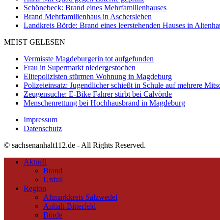
Schönebeck: Brand eines Mehrfamilienhauses
Brand Mehrfamilienhaus in Aschersleben
Landkreis Börde: Brand eines leerstehenden Hauses in Altenh
MEIST GELESEN
Vermisste Magdeburgerin tot aufgefunden
Frau in Supermarkt niedergestochen
Elitepolizisten stürmen Wohnung in Magdeburg
Polizeieinsatz: Jugendlicher schießt in Schule auf mehrere Mits
Zeugensuche: E-Bike Fahrer stirbt bei Calvörde
Menschenrettung bei Hochhausbrand in Magdeburg
Impressum
Datenschutz
© sachsenanhalt112.de - All Rights Reserved.
Aktuell
Brand
Unfall
Region
Altmarkkreis Salzwedel
Anhalt-Bitterfeld
Börde