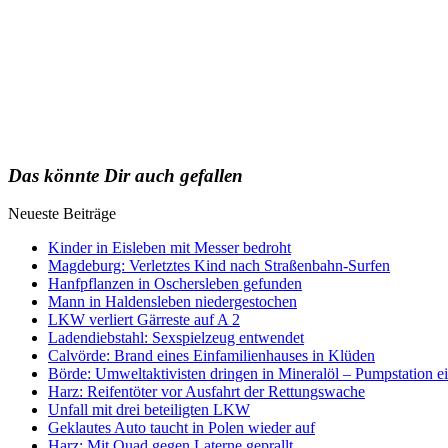
Das könnte Dir auch gefallen
Neueste Beiträge
Kinder in Eisleben mit Messer bedroht
Magdeburg: Verletztes Kind nach Straßenbahn-Surfen
Hanfpflanzen in Oschersleben gefunden
Mann in Haldensleben niedergestochen
LKW verliert Gärreste auf A 2
Ladendiebstahl: Sexspielzeug entwendet
Calvörde: Brand eines Einfamilienhauses in Klüden
Börde: Umweltaktivisten dringen in Mineralöl – Pumpstation e
Harz: Reifentöter vor Ausfahrt der Rettungswache
Unfall mit drei beteiligten LKW
Geklautes Auto taucht in Polen wieder auf
Harz: Mit Quad gegen Laterne geprallt