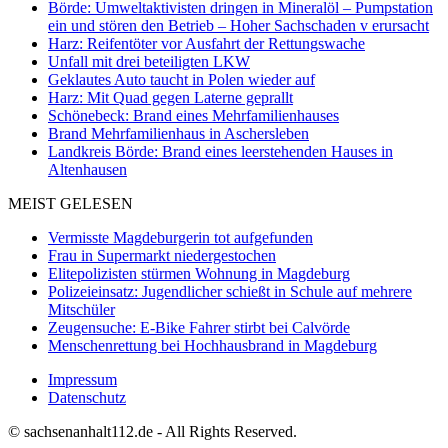
Börde: Umweltaktivisten dringen in Mineralöl – Pumpstation
ein und stören den Betrieb – Hoher Sachschaden v erursacht
Harz: Reifentöter vor Ausfahrt der Rettungswache
Unfall mit drei beteiligten LKW
Geklautes Auto taucht in Polen wieder auf
Harz: Mit Quad gegen Laterne geprallt
Schönebeck: Brand eines Mehrfamilienhauses
Brand Mehrfamilienhaus in Aschersleben
Landkreis Börde: Brand eines leerstehenden Hauses in
Altenhausen
MEIST GELESEN
Vermisste Magdeburgerin tot aufgefunden
Frau in Supermarkt niedergestochen
Elitepolizisten stürmen Wohnung in Magdeburg
Polizeieinsatz: Jugendlicher schießt in Schule auf mehrere
Mitschüler
Zeugensuche: E-Bike Fahrer stirbt bei Calvörde
Menschenrettung bei Hochhausbrand in Magdeburg
Impressum
Datenschutz
© sachsenanhalt112.de - All Rights Reserved.