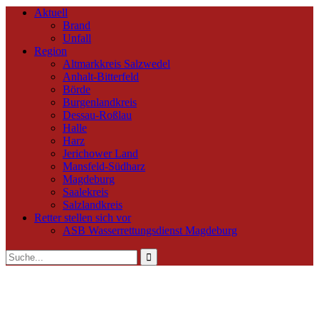
Aktuell
Brand
Unfall
Region
Altmarkkreis Salzwedel
Anhalt-Bitterfeld
Börde
Burgenlandkreis
Dessau-Roßlau
Halle
Harz
Jerichower Land
Mansfeld-Südharz
Magdeburg
Saalekreis
Salzlandkreis
Retter stellen sich vor
ASB Wasserrettungsdienst Magdeburg