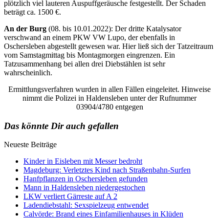
plötzlich viel lauteren Auspuffgeräusche festgestellt. Der Schaden
beträgt ca. 1500 €.
An der Burg
(08. bis 10.01.2022): Der dritte Katalysator
verschwand an einem PKW VW Lupo, der ebenfalls in
Oschersleben abgestellt gewesen war. Hier ließ sich der Tatzeitraum
vom Samstagmittag bis Montagmorgen eingrenzen. Ein
Tatzusammenhang bei allen drei Diebstählen ist sehr
wahrscheinlich.
Ermittlungsverfahren wurden in allen Fällen eingeleitet. Hinweise
nimmt die Polizei in Haldensleben unter der Rufnummer
03904/4780 entgegen
Das könnte Dir auch gefallen
Neueste Beiträge
Kinder in Eisleben mit Messer bedroht
Magdeburg: Verletztes Kind nach Straßenbahn-Surfen
Hanfpflanzen in Oschersleben gefunden
Mann in Haldensleben niedergestochen
LKW verliert Gärreste auf A 2
Ladendiebstahl: Sexspielzeug entwendet
Calvörde: Brand eines Einfamilienhauses in Klüden