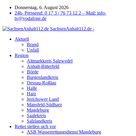
Donnerstag, 6. August 2026
24h- Presseruf: 0 17 3 / 76 73 12 2 – Mail: info-
tv@vodafone.de
SachsenAnhalt112.de -
Aktuell
Brand
Unfall
Region
Altmarkkreis Salzwedel
Anhalt-Bitterfeld
Börde
Burgenlandkreis
Dessau-Roßlau
Halle
Harz
Jerichower Land
Mansfeld-Südharz
Magdeburg
Saalekreis
Salzlandkreis
Retter stellen sich vor
ASB Wasserrettungsdienst Magdeburg