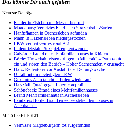
Das könnte Dir auch gefallen
Neueste Beiträge
Kinder in Eisleben mit Messer bedroht
Magdeburg: Verletztes Kind nach Straßenbahn-Surfen
Hanfpflanzen in Oschersleben gefunden
Mann in Haldensleben niedergestochen
LKW verliert Gärreste auf A 2
Ladendiebstahl: Sexspielzeug entwendet
Calvörde: Brand eines Einfamilienhauses in Klüden
Börde: Umweltaktivisten dringen in Mineralöl – Pumpstation
ein und stören den Betrieb – Hoher Sachschaden v erursacht
Harz: Reifentöter vor Ausfahrt der Rettungswache
Unfall mit drei beteiligten LKW
Geklautes Auto taucht in Polen wieder auf
Harz: Mit Quad gegen Laterne geprallt
Schönebeck: Brand eines Mehrfamilienhauses
Brand Mehrfamilienhaus in Aschersleben
Landkreis Börde: Brand eines leerstehenden Hauses in
Altenhausen
MEIST GELESEN
Vermisste Magdeburgerin tot aufgefunden