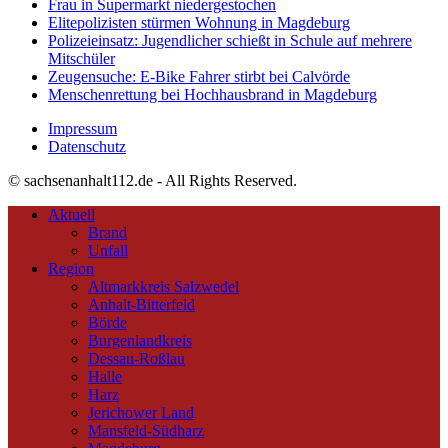
Frau in Supermarkt niedergestochen
Elitepolizisten stürmen Wohnung in Magdeburg
Polizeieinsatz: Jugendlicher schießt in Schule auf mehrere
Mitschüler
Zeugensuche: E-Bike Fahrer stirbt bei Calvörde
Menschenrettung bei Hochhausbrand in Magdeburg
Impressum
Datenschutz
© sachsenanhalt112.de - All Rights Reserved.
Aktuell
Brand
Unfall
Region
Altmarkkreis Salzwedel
Anhalt-Bitterfeld
Börde
Burgenlandkreis
Dessau-Roßlau
Halle
Harz
Jerichower Land
Mansfeld-Südharz