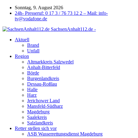
Sonntag, 9. August 2026
24h- Presseruf: 0 17 3 / 76 73 12 2 – Mail: info-
tv@vodafone.de
SachsenAnhalt112.de -
Aktuell
Brand
Unfall
Region
Altmarkkreis Salzwedel
Anhalt-Bitterfeld
Börde
Burgenlandkreis
Dessau-Roßlau
Halle
Harz
Jerichower Land
Mansfeld-Südharz
Magdeburg
Saalekreis
Salzlandkreis
Retter stellen sich vor
ASB Wasserrettungsdienst Magdeburg