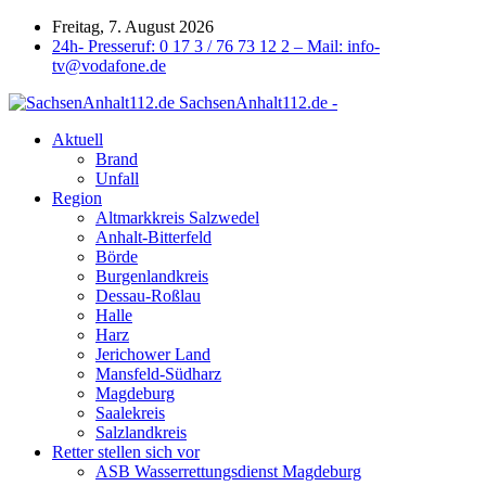
Freitag, 7. August 2026
24h- Presseruf: 0 17 3 / 76 73 12 2 – Mail: info-
tv@vodafone.de
SachsenAnhalt112.de -
Aktuell
Brand
Unfall
Region
Altmarkkreis Salzwedel
Anhalt-Bitterfeld
Börde
Burgenlandkreis
Dessau-Roßlau
Halle
Harz
Jerichower Land
Mansfeld-Südharz
Magdeburg
Saalekreis
Salzlandkreis
Retter stellen sich vor
ASB Wasserrettungsdienst Magdeburg