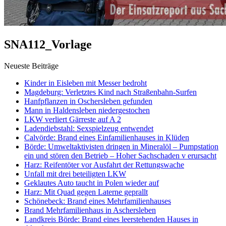
SNA112_Vorlage
Neueste Beiträge
Kinder in Eisleben mit Messer bedroht
Magdeburg: Verletztes Kind nach Straßenbahn-Surfen
Hanfpflanzen in Oschersleben gefunden
Mann in Haldensleben niedergestochen
LKW verliert Gärreste auf A 2
Ladendiebstahl: Sexspielzeug entwendet
Calvörde: Brand eines Einfamilienhauses in Klüden
Börde: Umweltaktivisten dringen in Mineralöl – Pumpstation
ein und stören den Betrieb – Hoher Sachschaden v erursacht
Harz: Reifentöter vor Ausfahrt der Rettungswache
Unfall mit drei beteiligten LKW
Geklautes Auto taucht in Polen wieder auf
Harz: Mit Quad gegen Laterne geprallt
Schönebeck: Brand eines Mehrfamilienhauses
Brand Mehrfamilienhaus in Aschersleben
Landkreis Börde: Brand eines leerstehenden Hauses in