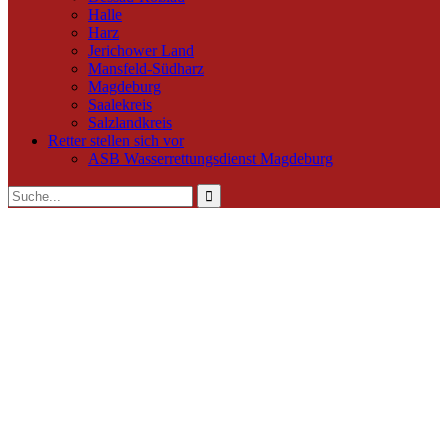
Halle
Harz
Jerichower Land
Mansfeld-Südharz
Magdeburg
Saalekreis
Salzlandkreis
Retter stellen sich vor
ASB Wasserrettungsdienst Magdeburg