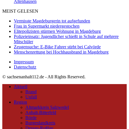
Altenhausen
MEIST GELESEN
Vermisste Magdeburgerin tot aufgefunden
Frau in Supermarkt niedergestochen
Elitepolizisten stürmen Wohnung in Magdeburg
Polizeieinsatz: Jugendlicher schießt in Schule auf mehrere
Mitschüler
Zeugensuche: E-Bike Fahrer stirbt bei Calvörde
Menschenrettung bei Hochhausbrand in Magdeburg
Impressum
Datenschutz
© sachsenanhalt112.de - All Rights Reserved.
Aktuell
Brand
Unfall
Region
Altmarkkreis Salzwedel
Anhalt-Bitterfeld
Börde
Burgenlandkreis
Dessau-Roßlau