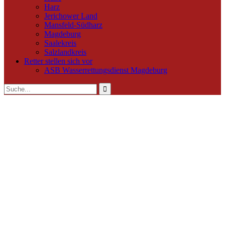
Harz
Jerichower Land
Mansfeld-Südharz
Magdeburg
Saalekreis
Salzlandkreis
Retter stellen sich vor
ASB Wasserrettungsdienst Magdeburg