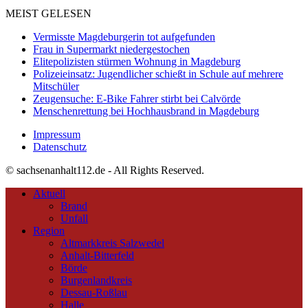
MEIST GELESEN
Vermisste Magdeburgerin tot aufgefunden
Frau in Supermarkt niedergestochen
Elitepolizisten stürmen Wohnung in Magdeburg
Polizeieinsatz: Jugendlicher schießt in Schule auf mehrere
Mitschüler
Zeugensuche: E-Bike Fahrer stirbt bei Calvörde
Menschenrettung bei Hochhausbrand in Magdeburg
Impressum
Datenschutz
© sachsenanhalt112.de - All Rights Reserved.
Aktuell
Brand
Unfall
Region
Altmarkkreis Salzwedel
Anhalt-Bitterfeld
Börde
Burgenlandkreis
Dessau-Roßlau
Halle