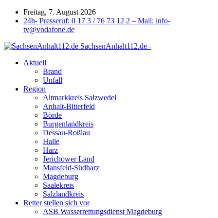
Freitag, 7. August 2026
24h- Presseruf: 0 17 3 / 76 73 12 2 – Mail: info-
tv@vodafone.de
SachsenAnhalt112.de -
Aktuell
Brand
Unfall
Region
Altmarkkreis Salzwedel
Anhalt-Bitterfeld
Börde
Burgenlandkreis
Dessau-Roßlau
Halle
Harz
Jerichower Land
Mansfeld-Südharz
Magdeburg
Saalekreis
Salzlandkreis
Retter stellen sich vor
ASB Wasserrettungsdienst Magdeburg