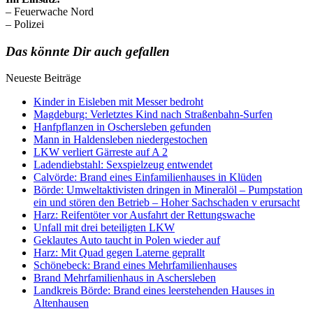
– Feuerwache Nord
– Polizei
Das könnte Dir auch gefallen
Neueste Beiträge
Kinder in Eisleben mit Messer bedroht
Magdeburg: Verletztes Kind nach Straßenbahn-Surfen
Hanfpflanzen in Oschersleben gefunden
Mann in Haldensleben niedergestochen
LKW verliert Gärreste auf A 2
Ladendiebstahl: Sexspielzeug entwendet
Calvörde: Brand eines Einfamilienhauses in Klüden
Börde: Umweltaktivisten dringen in Mineralöl – Pumpstation
ein und stören den Betrieb – Hoher Sachschaden v erursacht
Harz: Reifentöter vor Ausfahrt der Rettungswache
Unfall mit drei beteiligten LKW
Geklautes Auto taucht in Polen wieder auf
Harz: Mit Quad gegen Laterne geprallt
Schönebeck: Brand eines Mehrfamilienhauses
Brand Mehrfamilienhaus in Aschersleben
Landkreis Börde: Brand eines leerstehenden Hauses in
Altenhausen