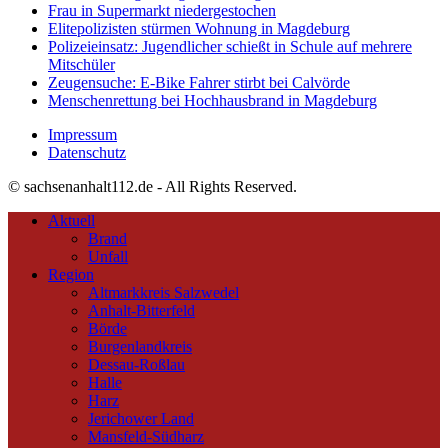
Frau in Supermarkt niedergestochen
Elitepolizisten stürmen Wohnung in Magdeburg
Polizeieinsatz: Jugendlicher schießt in Schule auf mehrere
Mitschüler
Zeugensuche: E-Bike Fahrer stirbt bei Calvörde
Menschenrettung bei Hochhausbrand in Magdeburg
Impressum
Datenschutz
© sachsenanhalt112.de - All Rights Reserved.
Aktuell
Brand
Unfall
Region
Altmarkkreis Salzwedel
Anhalt-Bitterfeld
Börde
Burgenlandkreis
Dessau-Roßlau
Halle
Harz
Jerichower Land
Mansfeld-Südharz