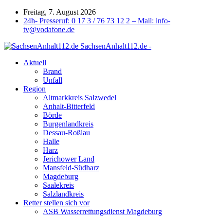
Freitag, 7. August 2026
24h- Presseruf: 0 17 3 / 76 73 12 2 – Mail: info-
tv@vodafone.de
SachsenAnhalt112.de -
Aktuell
Brand
Unfall
Region
Altmarkkreis Salzwedel
Anhalt-Bitterfeld
Börde
Burgenlandkreis
Dessau-Roßlau
Halle
Harz
Jerichower Land
Mansfeld-Südharz
Magdeburg
Saalekreis
Salzlandkreis
Retter stellen sich vor
ASB Wasserrettungsdienst Magdeburg