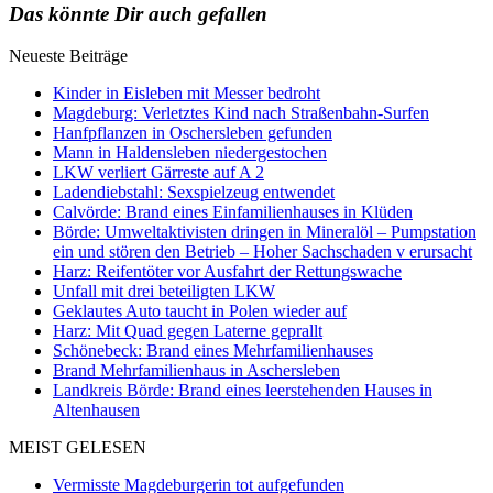
Das könnte Dir auch gefallen
Neueste Beiträge
Kinder in Eisleben mit Messer bedroht
Magdeburg: Verletztes Kind nach Straßenbahn-Surfen
Hanfpflanzen in Oschersleben gefunden
Mann in Haldensleben niedergestochen
LKW verliert Gärreste auf A 2
Ladendiebstahl: Sexspielzeug entwendet
Calvörde: Brand eines Einfamilienhauses in Klüden
Börde: Umweltaktivisten dringen in Mineralöl – Pumpstation
ein und stören den Betrieb – Hoher Sachschaden v erursacht
Harz: Reifentöter vor Ausfahrt der Rettungswache
Unfall mit drei beteiligten LKW
Geklautes Auto taucht in Polen wieder auf
Harz: Mit Quad gegen Laterne geprallt
Schönebeck: Brand eines Mehrfamilienhauses
Brand Mehrfamilienhaus in Aschersleben
Landkreis Börde: Brand eines leerstehenden Hauses in
Altenhausen
MEIST GELESEN
Vermisste Magdeburgerin tot aufgefunden