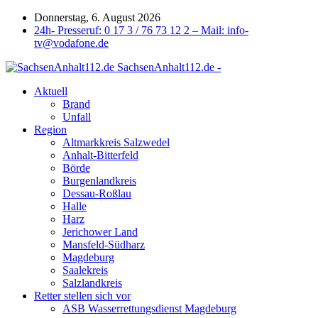
Donnerstag, 6. August 2026
24h- Presseruf: 0 17 3 / 76 73 12 2 – Mail: info-
tv@vodafone.de
SachsenAnhalt112.de -
Aktuell
Brand
Unfall
Region
Altmarkkreis Salzwedel
Anhalt-Bitterfeld
Börde
Burgenlandkreis
Dessau-Roßlau
Halle
Harz
Jerichower Land
Mansfeld-Südharz
Magdeburg
Saalekreis
Salzlandkreis
Retter stellen sich vor
ASB Wasserrettungsdienst Magdeburg