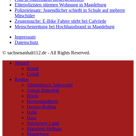
Elitepolizisten stürmen Wohnung in Magdeburg
Polizeieinsatz: Jugendlicher schießt in Schule auf mehrere
Mitschüler
Zeugensuche: E-Bike Fahrer stirbt bei Calvörde
Menschenrettung bei Hochhausbrand in Magdeburg
Impressum
Datenschutz
© sachsenanhalt112.de - All Rights Reserved.
Aktuell
Brand
Unfall
Region
Altmarkkreis Salzwedel
Anhalt-Bitterfeld
Börde
Burgenlandkreis
Dessau-Roßlau
Halle
Harz
Jerichower Land
Mansfeld-Südharz
Magdeburg