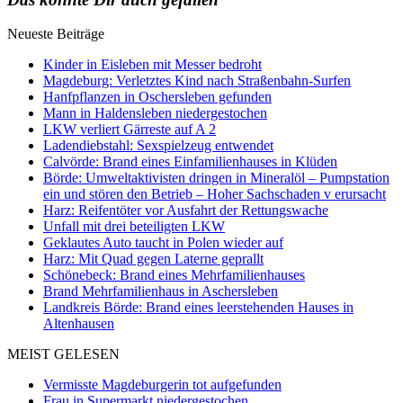
Neueste Beiträge
Kinder in Eisleben mit Messer bedroht
Magdeburg: Verletztes Kind nach Straßenbahn-Surfen
Hanfpflanzen in Oschersleben gefunden
Mann in Haldensleben niedergestochen
LKW verliert Gärreste auf A 2
Ladendiebstahl: Sexspielzeug entwendet
Calvörde: Brand eines Einfamilienhauses in Klüden
Börde: Umweltaktivisten dringen in Mineralöl – Pumpstation
ein und stören den Betrieb – Hoher Sachschaden v erursacht
Harz: Reifentöter vor Ausfahrt der Rettungswache
Unfall mit drei beteiligten LKW
Geklautes Auto taucht in Polen wieder auf
Harz: Mit Quad gegen Laterne geprallt
Schönebeck: Brand eines Mehrfamilienhauses
Brand Mehrfamilienhaus in Aschersleben
Landkreis Börde: Brand eines leerstehenden Hauses in
Altenhausen
MEIST GELESEN
Vermisste Magdeburgerin tot aufgefunden
Frau in Supermarkt niedergestochen