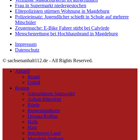
Frau in Supermarkt niedergestochen
Elitepolizisten stürmen Wohnung in Magdeburg
Polizeieinsatz: Jugendlicher schießt in Schule auf mehrere
Mitschüler
Zeugensuche: E-Bike Fahrer stirbt bei Calvörde
Menschenrettung bei Hochhausbrand in Magdeburg
Impressum
Datenschutz
© sachsenanhalt112.de - All Rights Reserved.
Aktuell
Brand
Unfall
Region
Altmarkkreis Salzwedel
Anhalt-Bitterfeld
Börde
Burgenlandkreis
Dessau-Roßlau
Halle
Harz
Jerichower Land
Mansfeld-Südharz