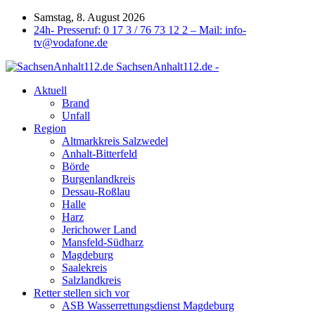
Samstag, 8. August 2026
24h- Presseruf: 0 17 3 / 76 73 12 2 – Mail: info-
tv@vodafone.de
SachsenAnhalt112.de -
Aktuell
Brand
Unfall
Region
Altmarkkreis Salzwedel
Anhalt-Bitterfeld
Börde
Burgenlandkreis
Dessau-Roßlau
Halle
Harz
Jerichower Land
Mansfeld-Südharz
Magdeburg
Saalekreis
Salzlandkreis
Retter stellen sich vor
ASB Wasserrettungsdienst Magdeburg