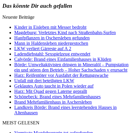
Das könnte Dir auch gefallen
Neueste Beiträge
Kinder in Eisleben mit Messer bedroht
Magdeburg: Verletztes Kind nach Straßenbahn-Surfen
Hanfpflanzen in Oschersleben gefunden
Mann in Haldensleben niedergestochen
LKW verliert Gärreste auf A 2
Ladendiebstahl: Sexspielzeug entwendet
Calvörde: Brand eines Einfamilienhauses in Klüden
Börde: Umweltaktivisten dringen in Mineralöl – Pumpstation
ein und stören den Betrieb – Hoher Sachschaden v erursacht
Harz: Reifentöter vor Ausfahrt der Rettungswache
Unfall mit drei beteiligten LKW
Geklautes Auto taucht in Polen wieder auf
Harz: Mit Quad gegen Laterne geprallt
Schönebeck: Brand eines Mehrfamilienhauses
Brand Mehrfamilienhaus in Aschersleben
Landkreis Börde: Brand eines leerstehenden Hauses in
Altenhausen
MEIST GELESEN
Vermisste Magdeburgerin tot aufgefunden