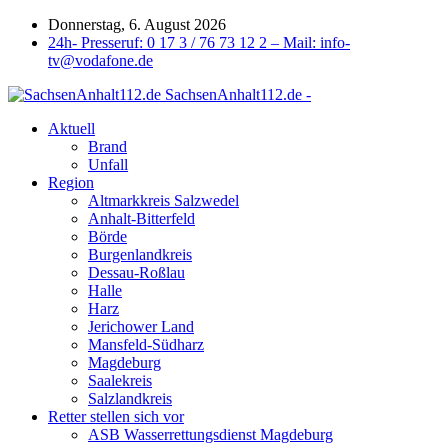
Donnerstag, 6. August 2026
24h- Presseruf: 0 17 3 / 76 73 12 2 – Mail: info-
tv@vodafone.de
SachsenAnhalt112.de -
Aktuell
Brand
Unfall
Region
Altmarkkreis Salzwedel
Anhalt-Bitterfeld
Börde
Burgenlandkreis
Dessau-Roßlau
Halle
Harz
Jerichower Land
Mansfeld-Südharz
Magdeburg
Saalekreis
Salzlandkreis
Retter stellen sich vor
ASB Wasserrettungsdienst Magdeburg