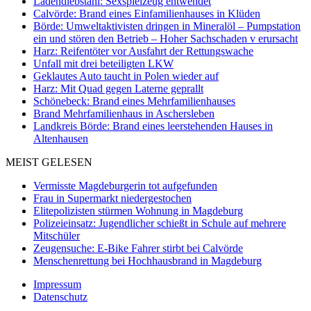
Ladendiebstahl: Sexspielzeug entwendet
Calvörde: Brand eines Einfamilienhauses in Klüden
Börde: Umweltaktivisten dringen in Mineralöl – Pumpstation
ein und stören den Betrieb – Hoher Sachschaden v erursacht
Harz: Reifentöter vor Ausfahrt der Rettungswache
Unfall mit drei beteiligten LKW
Geklautes Auto taucht in Polen wieder auf
Harz: Mit Quad gegen Laterne geprallt
Schönebeck: Brand eines Mehrfamilienhauses
Brand Mehrfamilienhaus in Aschersleben
Landkreis Börde: Brand eines leerstehenden Hauses in
Altenhausen
MEIST GELESEN
Vermisste Magdeburgerin tot aufgefunden
Frau in Supermarkt niedergestochen
Elitepolizisten stürmen Wohnung in Magdeburg
Polizeieinsatz: Jugendlicher schießt in Schule auf mehrere
Mitschüler
Zeugensuche: E-Bike Fahrer stirbt bei Calvörde
Menschenrettung bei Hochhausbrand in Magdeburg
Impressum
Datenschutz