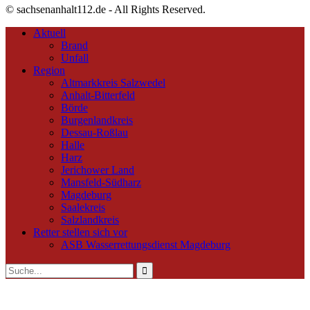
© sachsenanhalt112.de - All Rights Reserved.
Aktuell
Brand
Unfall
Region
Altmarkkreis Salzwedel
Anhalt-Bitterfeld
Börde
Burgenlandkreis
Dessau-Roßlau
Halle
Harz
Jerichower Land
Mansfeld-Südharz
Magdeburg
Saalekreis
Salzlandkreis
Retter stellen sich vor
ASB Wasserrettungsdienst Magdeburg