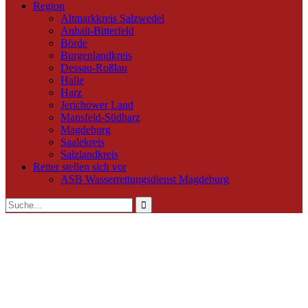
Region
Altmarkkreis Salzwedel
Anhalt-Bitterfeld
Börde
Burgenlandkreis
Dessau-Roßlau
Halle
Harz
Jerichower Land
Mansfeld-Südharz
Magdeburg
Saalekreis
Salzlandkreis
Retter stellen sich vor
ASB Wasserrettungsdienst Magdeburg