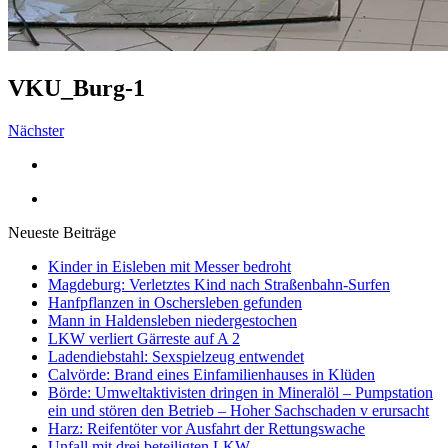
VKU_Burg-1
Nächster
Neueste Beiträge
Kinder in Eisleben mit Messer bedroht
Magdeburg: Verletztes Kind nach Straßenbahn-Surfen
Hanfpflanzen in Oschersleben gefunden
Mann in Haldensleben niedergestochen
LKW verliert Gärreste auf A 2
Ladendiebstahl: Sexspielzeug entwendet
Calvörde: Brand eines Einfamilienhauses in Klüden
Börde: Umweltaktivisten dringen in Mineralöl – Pumpstation
ein und stören den Betrieb – Hoher Sachschaden v erursacht
Harz: Reifentöter vor Ausfahrt der Rettungswache
Unfall mit drei beteiligten LKW