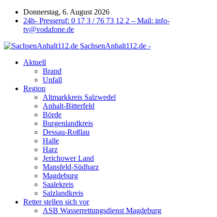
Donnerstag, 6. August 2026
24h- Presseruf: 0 17 3 / 76 73 12 2 – Mail: info-
tv@vodafone.de
SachsenAnhalt112.de -
Aktuell
Brand
Unfall
Region
Altmarkkreis Salzwedel
Anhalt-Bitterfeld
Börde
Burgenlandkreis
Dessau-Roßlau
Halle
Harz
Jerichower Land
Mansfeld-Südharz
Magdeburg
Saalekreis
Salzlandkreis
Retter stellen sich vor
ASB Wasserrettungsdienst Magdeburg