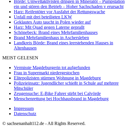
Börde: Umweltaktivisten dringen in Mineralöl – Pumpstation
ein und stören den Betrieb – Hoher Sachschaden v erursacht
Harz: Reifentöter vor Ausfahrt der Rettungswache
Unfall mit drei beteiligten LKW
Geklautes Auto taucht in Polen wieder auf
Harz: Mit Quad gegen Laterne geprallt
Schönebeck: Brand eines Mehrfamilienhauses
Brand Mehrfamilienhaus in Aschersleben
Landkreis Börde: Brand eines leerstehenden Hauses in
Altenhausen
MEIST GELESEN
Vermisste Magdeburgerin tot aufgefunden
Frau in Supermarkt niedergestochen
Elitepolizisten stürmen Wohnung in Magdeburg
Polizeieinsatz: Jugendlicher schießt in Schule auf mehrere
Mitschüler
Zeugensuche: E-Bike Fahrer stirbt bei Calvörde
Menschenrettung bei Hochhausbrand in Magdeburg
Impressum
Datenschutz
© sachsenanhalt112.de - All Rights Reserved.