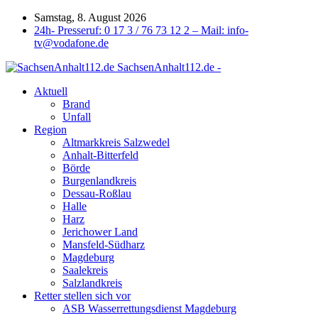
Samstag, 8. August 2026
24h- Presseruf: 0 17 3 / 76 73 12 2 – Mail: info-
tv@vodafone.de
SachsenAnhalt112.de -
Aktuell
Brand
Unfall
Region
Altmarkkreis Salzwedel
Anhalt-Bitterfeld
Börde
Burgenlandkreis
Dessau-Roßlau
Halle
Harz
Jerichower Land
Mansfeld-Südharz
Magdeburg
Saalekreis
Salzlandkreis
Retter stellen sich vor
ASB Wasserrettungsdienst Magdeburg