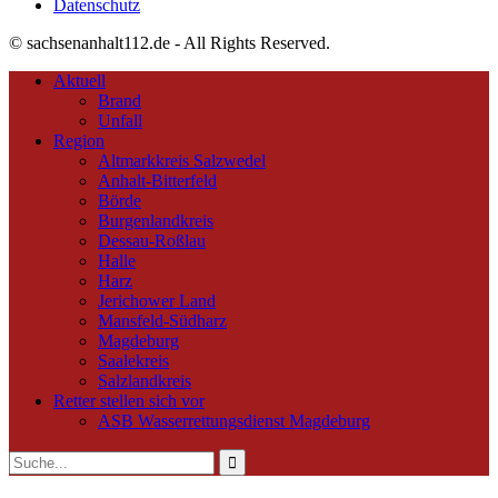
Datenschutz
© sachsenanhalt112.de - All Rights Reserved.
Aktuell
Brand
Unfall
Region
Altmarkkreis Salzwedel
Anhalt-Bitterfeld
Börde
Burgenlandkreis
Dessau-Roßlau
Halle
Harz
Jerichower Land
Mansfeld-Südharz
Magdeburg
Saalekreis
Salzlandkreis
Retter stellen sich vor
ASB Wasserrettungsdienst Magdeburg