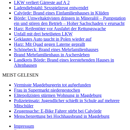
LKW verliert Gärreste auf A 2
Ladendiebstahl: Sexspielzeug entwendet
Calvörde: Brand eines Einfamilienhauses in Klüden
Börde: Umweltaktivisten dringen in Mineralöl – Pumpstation
ein und stören den Betrieb – Hoher Sachschaden v erursacht
Harz: Reifentöter vor Ausfahrt der Rettungswache
Unfall mit drei beteiligten LKW
Geklautes Auto taucht in Polen wieder auf
Harz: Mit Quad gegen Laterne geprallt
Schönebeck: Brand eines Mehrfamilienhauses
Brand Mehrfamilienhaus in Aschersleben
Landkreis Börde: Brand eines leerstehenden Hauses in
Altenhausen
MEIST GELESEN
Vermisste Magdeburgerin tot aufgefunden
Frau in Supermarkt niedergestochen
Elitepolizisten stürmen Wohnung in Magdeburg
Polizeieinsatz: Jugendlicher schießt in Schule auf mehrere
Mitschüler
Zeugensuche: E-Bike Fahrer stirbt bei Calvörde
Menschenrettung bei Hochhausbrand in Magdeburg
Impressum