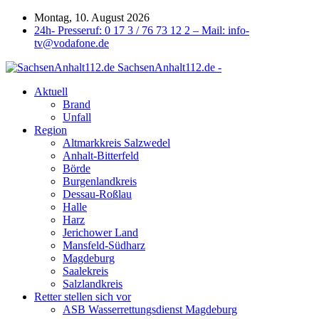
Montag, 10. August 2026
24h- Presseruf: 0 17 3 / 76 73 12 2 – Mail: info-
tv@vodafone.de
SachsenAnhalt112.de -
Aktuell
Brand
Unfall
Region
Altmarkkreis Salzwedel
Anhalt-Bitterfeld
Börde
Burgenlandkreis
Dessau-Roßlau
Halle
Harz
Jerichower Land
Mansfeld-Südharz
Magdeburg
Saalekreis
Salzlandkreis
Retter stellen sich vor
ASB Wasserrettungsdienst Magdeburg