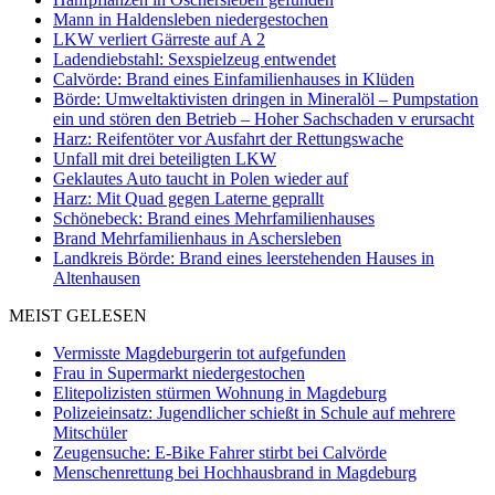
Mann in Haldensleben niedergestochen
LKW verliert Gärreste auf A 2
Ladendiebstahl: Sexspielzeug entwendet
Calvörde: Brand eines Einfamilienhauses in Klüden
Börde: Umweltaktivisten dringen in Mineralöl – Pumpstation
ein und stören den Betrieb – Hoher Sachschaden v erursacht
Harz: Reifentöter vor Ausfahrt der Rettungswache
Unfall mit drei beteiligten LKW
Geklautes Auto taucht in Polen wieder auf
Harz: Mit Quad gegen Laterne geprallt
Schönebeck: Brand eines Mehrfamilienhauses
Brand Mehrfamilienhaus in Aschersleben
Landkreis Börde: Brand eines leerstehenden Hauses in
Altenhausen
MEIST GELESEN
Vermisste Magdeburgerin tot aufgefunden
Frau in Supermarkt niedergestochen
Elitepolizisten stürmen Wohnung in Magdeburg
Polizeieinsatz: Jugendlicher schießt in Schule auf mehrere
Mitschüler
Zeugensuche: E-Bike Fahrer stirbt bei Calvörde
Menschenrettung bei Hochhausbrand in Magdeburg