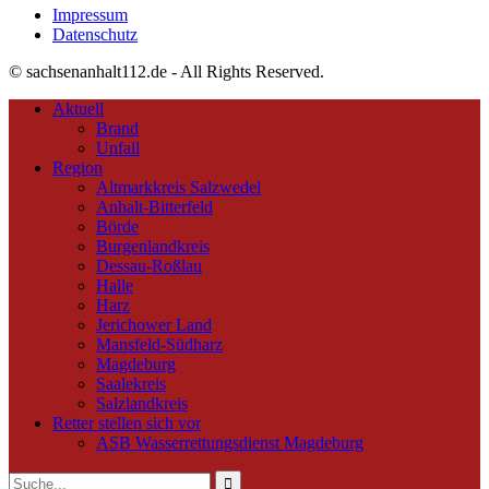
Impressum
Datenschutz
© sachsenanhalt112.de - All Rights Reserved.
Aktuell
Brand
Unfall
Region
Altmarkkreis Salzwedel
Anhalt-Bitterfeld
Börde
Burgenlandkreis
Dessau-Roßlau
Halle
Harz
Jerichower Land
Mansfeld-Südharz
Magdeburg
Saalekreis
Salzlandkreis
Retter stellen sich vor
ASB Wasserrettungsdienst Magdeburg