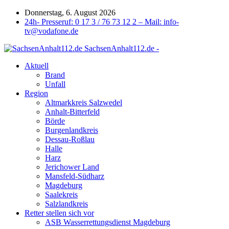
Donnerstag, 6. August 2026
24h- Presseruf: 0 17 3 / 76 73 12 2 – Mail: info-
tv@vodafone.de
SachsenAnhalt112.de -
Aktuell
Brand
Unfall
Region
Altmarkkreis Salzwedel
Anhalt-Bitterfeld
Börde
Burgenlandkreis
Dessau-Roßlau
Halle
Harz
Jerichower Land
Mansfeld-Südharz
Magdeburg
Saalekreis
Salzlandkreis
Retter stellen sich vor
ASB Wasserrettungsdienst Magdeburg