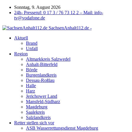
Sonntag, 9. August 2026
24h- Presseruf: 0 17 3 / 76 73 12 2 – Mail: info-
tv@vodafone.de
SachsenAnhalt112.de -
Aktuell
Brand
Unfall
Region
Altmarkkreis Salzwedel
Anhalt-Bitterfeld
Börde
Burgenlandkreis
Dessau-Roßlau
Halle
Harz
Jerichower Land
Mansfeld-Südharz
Magdeburg
Saalekreis
Salzlandkreis
Retter stellen sich vor
ASB Wasserrettungsdienst Magdeburg