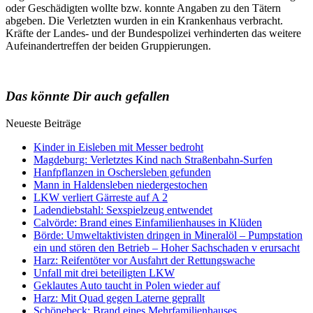
oder Geschädigten wollte bzw. konnte Angaben zu den Tätern
abgeben. Die Verletzten wurden in ein Krankenhaus verbracht.
Kräfte der Landes- und der Bundespolizei verhinderten das weitere
Aufeinandertreffen der beiden Gruppierungen.
Das könnte Dir auch gefallen
Neueste Beiträge
Kinder in Eisleben mit Messer bedroht
Magdeburg: Verletztes Kind nach Straßenbahn-Surfen
Hanfpflanzen in Oschersleben gefunden
Mann in Haldensleben niedergestochen
LKW verliert Gärreste auf A 2
Ladendiebstahl: Sexspielzeug entwendet
Calvörde: Brand eines Einfamilienhauses in Klüden
Börde: Umweltaktivisten dringen in Mineralöl – Pumpstation
ein und stören den Betrieb – Hoher Sachschaden v erursacht
Harz: Reifentöter vor Ausfahrt der Rettungswache
Unfall mit drei beteiligten LKW
Geklautes Auto taucht in Polen wieder auf
Harz: Mit Quad gegen Laterne geprallt
Schönebeck: Brand eines Mehrfamilienhauses