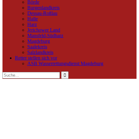
Börde
Burgenlandkreis
Dessau-Roßlau
Halle
Harz
Jerichower Land
Mansfeld-Südharz
Magdeburg
Saalekreis
Salzlandkreis
Retter stellen sich vor
ASB Wasserrettungsdienst Magdeburg