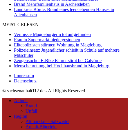
Brand Mehrfamilienhaus in Aschersleben
Landkreis Börde: Brand eines leerstehenden Hauses in
Altenhausen
MEIST GELESEN
Vermisste Magdeburgerin tot aufgefunden
Frau in Supermarkt niedergestochen
Elitepolizisten stürmen Wohnung in Magdeburg
Polizeieinsatz: Jugendlicher schießt in Schule auf mehrere
Mitschüler
Zeugensuche: E-Bike Fahrer stirbt bei Calvörde
Menschenrettung bei Hochhausbrand in Magdeburg
Impressum
Datenschutz
© sachsenanhalt112.de - All Rights Reserved.
Aktuell
Brand
Unfall
Region
Altmarkkreis Salzwedel
Anhalt-Bitterfeld