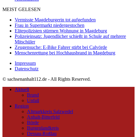
MEIST GELESEN
Vermisste Magdeburgerin tot aufgefunden
Frau in Supermarkt niedergestochen
Elitepolizisten stürmen Wohnung in Magdeburg
Polizeieinsatz: Jugendlicher schießt in Schule auf mehrere
Mitschüler
Zeugensuche: E-Bike Fahrer stirbt bei Calvörde
Menschenrettung bei Hochhausbrand in Magdeburg
Impressum
Datenschutz
© sachsenanhalt112.de - All Rights Reserved.
Aktuell
Brand
Unfall
Region
Altmarkkreis Salzwedel
Anhalt-Bitterfeld
Börde
Burgenlandkreis
Dessau-Roßlau