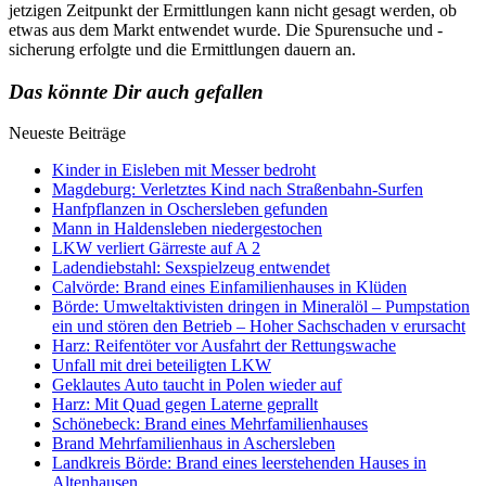
jetzigen Zeitpunkt der Ermittlungen kann nicht gesagt werden, ob
etwas aus dem Markt entwendet wurde. Die Spurensuche und -
sicherung erfolgte und die Ermittlungen dauern an.
Das könnte Dir auch gefallen
Neueste Beiträge
Kinder in Eisleben mit Messer bedroht
Magdeburg: Verletztes Kind nach Straßenbahn-Surfen
Hanfpflanzen in Oschersleben gefunden
Mann in Haldensleben niedergestochen
LKW verliert Gärreste auf A 2
Ladendiebstahl: Sexspielzeug entwendet
Calvörde: Brand eines Einfamilienhauses in Klüden
Börde: Umweltaktivisten dringen in Mineralöl – Pumpstation
ein und stören den Betrieb – Hoher Sachschaden v erursacht
Harz: Reifentöter vor Ausfahrt der Rettungswache
Unfall mit drei beteiligten LKW
Geklautes Auto taucht in Polen wieder auf
Harz: Mit Quad gegen Laterne geprallt
Schönebeck: Brand eines Mehrfamilienhauses
Brand Mehrfamilienhaus in Aschersleben
Landkreis Börde: Brand eines leerstehenden Hauses in
Altenhausen