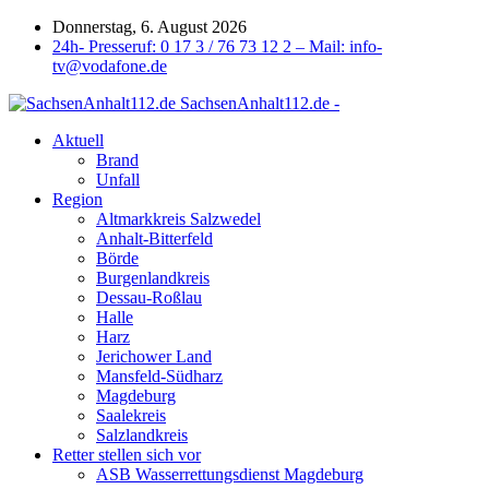
Donnerstag, 6. August 2026
24h- Presseruf: 0 17 3 / 76 73 12 2 – Mail: info-
tv@vodafone.de
SachsenAnhalt112.de -
Aktuell
Brand
Unfall
Region
Altmarkkreis Salzwedel
Anhalt-Bitterfeld
Börde
Burgenlandkreis
Dessau-Roßlau
Halle
Harz
Jerichower Land
Mansfeld-Südharz
Magdeburg
Saalekreis
Salzlandkreis
Retter stellen sich vor
ASB Wasserrettungsdienst Magdeburg