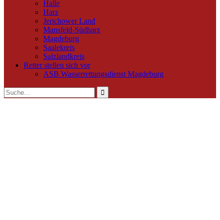
Halle
Harz
Jerichower Land
Mansfeld-Südharz
Magdeburg
Saalekreis
Salzlandkreis
Retter stellen sich vor
ASB Wasserrettungsdienst Magdeburg