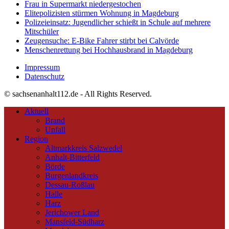
Frau in Supermarkt niedergestochen
Elitepolizisten stürmen Wohnung in Magdeburg
Polizeieinsatz: Jugendlicher schießt in Schule auf mehrere
Mitschüler
Zeugensuche: E-Bike Fahrer stirbt bei Calvörde
Menschenrettung bei Hochhausbrand in Magdeburg
Impressum
Datenschutz
© sachsenanhalt112.de - All Rights Reserved.
Aktuell
Brand
Unfall
Region
Altmarkkreis Salzwedel
Anhalt-Bitterfeld
Börde
Burgenlandkreis
Dessau-Roßlau
Halle
Harz
Jerichower Land
Mansfeld-Südharz