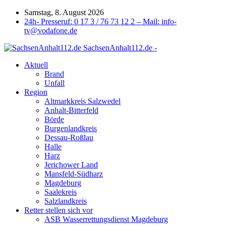
Samstag, 8. August 2026
24h- Presseruf: 0 17 3 / 76 73 12 2 – Mail: info-
tv@vodafone.de
SachsenAnhalt112.de -
Aktuell
Brand
Unfall
Region
Altmarkkreis Salzwedel
Anhalt-Bitterfeld
Börde
Burgenlandkreis
Dessau-Roßlau
Halle
Harz
Jerichower Land
Mansfeld-Südharz
Magdeburg
Saalekreis
Salzlandkreis
Retter stellen sich vor
ASB Wasserrettungsdienst Magdeburg