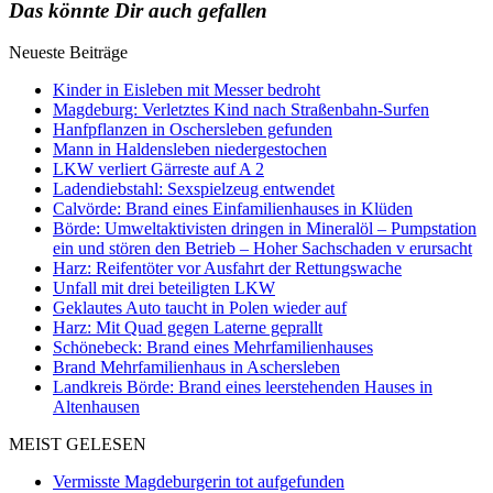
Das könnte Dir auch gefallen
Neueste Beiträge
Kinder in Eisleben mit Messer bedroht
Magdeburg: Verletztes Kind nach Straßenbahn-Surfen
Hanfpflanzen in Oschersleben gefunden
Mann in Haldensleben niedergestochen
LKW verliert Gärreste auf A 2
Ladendiebstahl: Sexspielzeug entwendet
Calvörde: Brand eines Einfamilienhauses in Klüden
Börde: Umweltaktivisten dringen in Mineralöl – Pumpstation
ein und stören den Betrieb – Hoher Sachschaden v erursacht
Harz: Reifentöter vor Ausfahrt der Rettungswache
Unfall mit drei beteiligten LKW
Geklautes Auto taucht in Polen wieder auf
Harz: Mit Quad gegen Laterne geprallt
Schönebeck: Brand eines Mehrfamilienhauses
Brand Mehrfamilienhaus in Aschersleben
Landkreis Börde: Brand eines leerstehenden Hauses in
Altenhausen
MEIST GELESEN
Vermisste Magdeburgerin tot aufgefunden