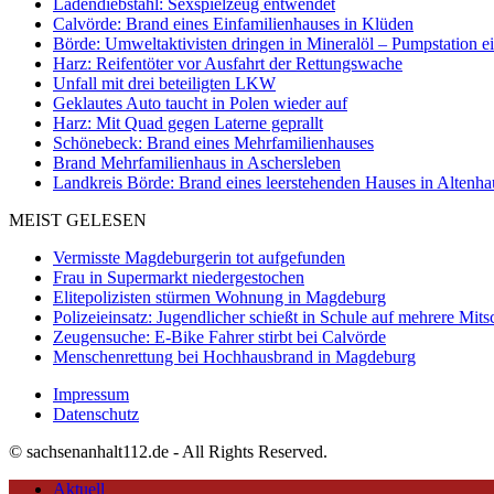
Ladendiebstahl: Sexspielzeug entwendet
Calvörde: Brand eines Einfamilienhauses in Klüden
Börde: Umweltaktivisten dringen in Mineralöl – Pumpstation e
Harz: Reifentöter vor Ausfahrt der Rettungswache
Unfall mit drei beteiligten LKW
Geklautes Auto taucht in Polen wieder auf
Harz: Mit Quad gegen Laterne geprallt
Schönebeck: Brand eines Mehrfamilienhauses
Brand Mehrfamilienhaus in Aschersleben
Landkreis Börde: Brand eines leerstehenden Hauses in Altenh
MEIST GELESEN
Vermisste Magdeburgerin tot aufgefunden
Frau in Supermarkt niedergestochen
Elitepolizisten stürmen Wohnung in Magdeburg
Polizeieinsatz: Jugendlicher schießt in Schule auf mehrere Mits
Zeugensuche: E-Bike Fahrer stirbt bei Calvörde
Menschenrettung bei Hochhausbrand in Magdeburg
Impressum
Datenschutz
© sachsenanhalt112.de - All Rights Reserved.
Aktuell