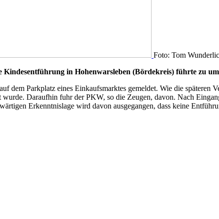
Foto: Tom Wunderli
te Kindesentführung in Hohenwarsleben (Bördekreis) führte zu u
uf dem Parkplatz eines Einkaufsmarktes gemeldet. Wie die späteren V
kt wurde. Daraufhin fuhr der PKW, so die Zeugen, davon. Nach Einga
wärtigen Erkenntnislage wird davon ausgegangen, dass keine Entführun