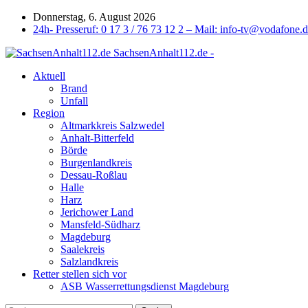
Donnerstag, 6. August 2026
24h- Presseruf: 0 17 3 / 76 73 12 2 – Mail: info-tv@vodafone.
SachsenAnhalt112.de -
Aktuell
Brand
Unfall
Region
Altmarkkreis Salzwedel
Anhalt-Bitterfeld
Börde
Burgenlandkreis
Dessau-Roßlau
Halle
Harz
Jerichower Land
Mansfeld-Südharz
Magdeburg
Saalekreis
Salzlandkreis
Retter stellen sich vor
ASB Wasserrettungsdienst Magdeburg