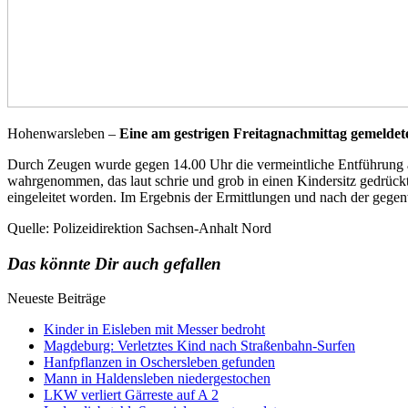
Hohenwarsleben –
Eine am gestrigen Freitagnachmittag gemelde
Durch Zeugen wurde gegen 14.00 Uhr die vermeintliche Entführung a
wahrgenommen, das laut schrie und grob in einen Kindersitz gedrüc
eingeleitet worden. Im Ergebnis der Ermittlungen und nach der gegen
Quelle: Polizeidirektion Sachsen-Anhalt Nord
Das könnte Dir auch gefallen
Neueste Beiträge
Kinder in Eisleben mit Messer bedroht
Magdeburg: Verletztes Kind nach Straßenbahn-Surfen
Hanfpflanzen in Oschersleben gefunden
Mann in Haldensleben niedergestochen
LKW verliert Gärreste auf A 2