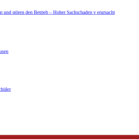
in und stören den Betrieb – Hoher Sachschaden v erursacht
ausen
chüler