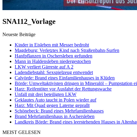
SNA112_Vorlage
Neueste Beiträge
Kinder in Eisleben mit Messer bedroht
Magdeburg: Verletztes Kind nach Straßenbahn-Surfen
Hanfpflanzen in Oschersleben gefunden
Mann in Haldensleben niedergestochen
LKW verliert Gärreste auf A 2
Ladendiebstahl: Sexspielzeug entwendet
Calvörde: Brand eines Einfamilienhauses in Klüden
Börde: Umweltaktivisten dringen in Mineralöl – Pumpstation e
Harz: Reifentöter vor Ausfahrt der Rettungswache
Unfall mit drei beteiligten LKW
Geklautes Auto taucht in Polen wieder auf
Harz: Mit Quad gegen Laterne geprallt
Schönebeck: Brand eines Mehrfamilienhauses
Brand Mehrfamilienhaus in Aschersleben
Landkreis Börde: Brand eines leerstehenden Hauses in Altenh
MEIST GELESEN