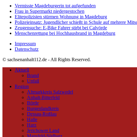
Vermisste Magdeburgerin tot aufgefunden
Frau in Supermarkt niedergestochen
Elitepolizisten stürmen Wohnung in Magdeburg
Polizeieinsatz: Jugendlicher schießt in Schule auf mehrere Mits
Zeugensuche: E-Bike Fahrer stirbt bei Calvörde
Menschenrettung bei Hochhausbrand in Magdeburg
Impressum
Datenschutz
© sachsenanhalt112.de - All Rights Reserved.
Aktuell
Brand
Unfall
Region
Altmarkkreis Salzwedel
Anhalt-Bitterfeld
Börde
Burgenlandkreis
Dessau-Roßlau
Halle
Harz
Jerichower Land
Mansfeld-Südharz