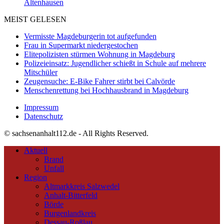
Altenhausen
MEIST GELESEN
Vermisste Magdeburgerin tot aufgefunden
Frau in Supermarkt niedergestochen
Elitepolizisten stürmen Wohnung in Magdeburg
Polizeieinsatz: Jugendlicher schießt in Schule auf mehrere
Mitschüler
Zeugensuche: E-Bike Fahrer stirbt bei Calvörde
Menschenrettung bei Hochhausbrand in Magdeburg
Impressum
Datenschutz
© sachsenanhalt112.de - All Rights Reserved.
Aktuell
Brand
Unfall
Region
Altmarkkreis Salzwedel
Anhalt-Bitterfeld
Börde
Burgenlandkreis
Dessau-Roßlau