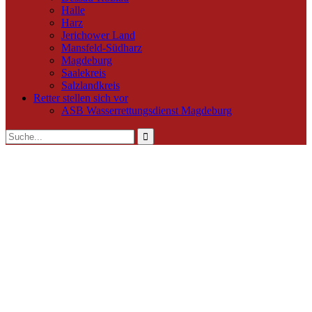
Halle
Harz
Jerichower Land
Mansfeld-Südharz
Magdeburg
Saalekreis
Salzlandkreis
Retter stellen sich vor
ASB Wasserrettungsdienst Magdeburg