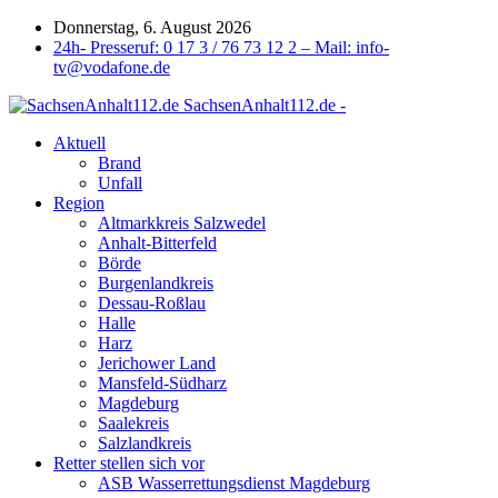
Donnerstag, 6. August 2026
24h- Presseruf: 0 17 3 / 76 73 12 2 – Mail: info-
tv@vodafone.de
SachsenAnhalt112.de -
Aktuell
Brand
Unfall
Region
Altmarkkreis Salzwedel
Anhalt-Bitterfeld
Börde
Burgenlandkreis
Dessau-Roßlau
Halle
Harz
Jerichower Land
Mansfeld-Südharz
Magdeburg
Saalekreis
Salzlandkreis
Retter stellen sich vor
ASB Wasserrettungsdienst Magdeburg