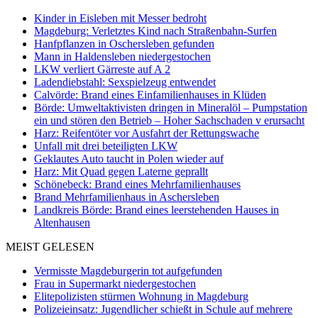
Kinder in Eisleben mit Messer bedroht
Magdeburg: Verletztes Kind nach Straßenbahn-Surfen
Hanfpflanzen in Oschersleben gefunden
Mann in Haldensleben niedergestochen
LKW verliert Gärreste auf A 2
Ladendiebstahl: Sexspielzeug entwendet
Calvörde: Brand eines Einfamilienhauses in Klüden
Börde: Umweltaktivisten dringen in Mineralöl – Pumpstation
ein und stören den Betrieb – Hoher Sachschaden v erursacht
Harz: Reifentöter vor Ausfahrt der Rettungswache
Unfall mit drei beteiligten LKW
Geklautes Auto taucht in Polen wieder auf
Harz: Mit Quad gegen Laterne geprallt
Schönebeck: Brand eines Mehrfamilienhauses
Brand Mehrfamilienhaus in Aschersleben
Landkreis Börde: Brand eines leerstehenden Hauses in
Altenhausen
MEIST GELESEN
Vermisste Magdeburgerin tot aufgefunden
Frau in Supermarkt niedergestochen
Elitepolizisten stürmen Wohnung in Magdeburg
Polizeieinsatz: Jugendlicher schießt in Schule auf mehrere