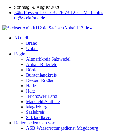
Sonntag, 9. August 2026
24h- Presseruf: 0 17 3 / 76 73 12 2 – Mail: info-
tv@vodafone.de
SachsenAnhalt112.de -
Aktuell
Brand
Unfall
Region
Altmarkkreis Salzwedel
Anhalt-Bitterfeld
Börde
Burgenlandkreis
Dessau-Roßlau
Halle
Harz
Jerichower Land
Mansfeld-Südharz
Magdeburg
Saalekreis
Salzlandkreis
Retter stellen sich vor
ASB Wasserrettungsdienst Magdeburg