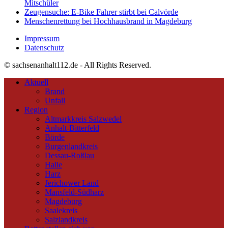
Mitschüler
Zeugensuche: E-Bike Fahrer stirbt bei Calvörde
Menschenrettung bei Hochhausbrand in Magdeburg
Impressum
Datenschutz
© sachsenanhalt112.de - All Rights Reserved.
Aktuell
Brand
Unfall
Region
Altmarkkreis Salzwedel
Anhalt-Bitterfeld
Börde
Burgenlandkreis
Dessau-Roßlau
Halle
Harz
Jerichower Land
Mansfeld-Südharz
Magdeburg
Saalekreis
Salzlandkreis