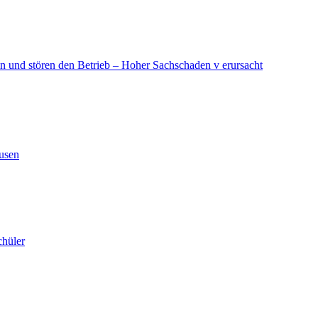
in und stören den Betrieb – Hoher Sachschaden v erursacht
ausen
chüler