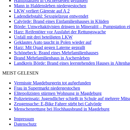
Hanfpflanzen in Oschersleben gefunden
Mann in Haldensleben niedergestochen
LKW verliert Gärreste auf A 2
Ladendiebstahl: Sexspielzeug entwendet
Calvörde: Brand eines Einfamilienhauses in Klüden
Börde: Umweltaktivisten dringen in Mineralöl – Pumpstation e
Harz: Reifentöter vor Ausfahrt der Rettungswache
Unfall mit drei beteiligten LKW
Geklautes Auto taucht in Polen wieder auf
Harz: Mit Quad gegen Laterne geprallt
Schönebeck: Brand eines Mehrfamilienhauses
Brand Mehrfamilienhaus in Aschersleben
Landkreis Börde: Brand eines leerstehenden Hauses in Altenh
MEIST GELESEN
Vermisste Magdeburgerin tot aufgefunden
Frau in Supermarkt niedergestochen
Elitepolizisten stürmen Wohnung in Magdeburg
Polizeieinsatz: Jugendlicher schießt in Schule auf mehrere Mits
Zeugensuche: E-Bike Fahrer stirbt bei Calvörde
Menschenrettung bei Hochhausbrand in Magdeburg
Impressum
Datenschutz