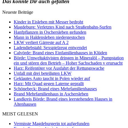
Das könnte Dir auch gefallen
Neueste Beiträge
Kinder in Eisleben mit Messer bedroht
Magdeburg: Verletztes Kind nach Straßenbahn-Surfen
Hanfpflanzen in Oschersleben gefunden
Mann in Haldensleben niedergestochen
LKW verliert Gärreste auf A 2
Ladendiebstahl: Sexspielzeug entwendet
Calvörde: Brand eines Einfamilienhauses in Klüden
Börde: Umweltaktivisten dringen in Mineralöl – Pumpstation
ein und stören den Betrieb – Hoher Sachschaden v erursacht
Harz: Reifentöter vor Ausfahrt der Rettungswache
Unfall mit drei beteiligten LKW
Geklautes Auto taucht in Polen wieder auf
Harz: Mit Quad gegen Laterne geprallt
Schönebeck: Brand eines Mehrfamilienhauses
Brand Mehrfamilienhaus in Aschersleben
Landkreis Börde: Brand eines leerstehenden Hauses in
Altenhausen
MEIST GELESEN
Vermisste Magdeburgerin tot aufgefunden