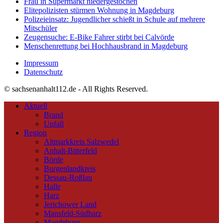
Frau in Supermarkt niedergestochen
Elitepolizisten stürmen Wohnung in Magdeburg
Polizeieinsatz: Jugendlicher schießt in Schule auf mehrere
Mitschüler
Zeugensuche: E-Bike Fahrer stirbt bei Calvörde
Menschenrettung bei Hochhausbrand in Magdeburg
Impressum
Datenschutz
© sachsenanhalt112.de - All Rights Reserved.
Aktuell
Brand
Unfall
Region
Altmarkkreis Salzwedel
Anhalt-Bitterfeld
Börde
Burgenlandkreis
Dessau-Roßlau
Halle
Harz
Jerichower Land
Mansfeld-Südharz
Magdeburg