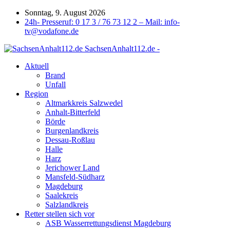
Sonntag, 9. August 2026
24h- Presseruf: 0 17 3 / 76 73 12 2 – Mail: info-
tv@vodafone.de
SachsenAnhalt112.de -
Aktuell
Brand
Unfall
Region
Altmarkkreis Salzwedel
Anhalt-Bitterfeld
Börde
Burgenlandkreis
Dessau-Roßlau
Halle
Harz
Jerichower Land
Mansfeld-Südharz
Magdeburg
Saalekreis
Salzlandkreis
Retter stellen sich vor
ASB Wasserrettungsdienst Magdeburg