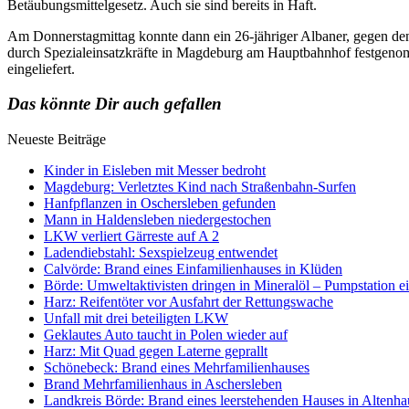
Betäubungsmittelgesetz. Auch sie sind bereits in Haft.
Am Donnerstagmittag konnte dann ein 26-jähriger Albaner, gegen den 
durch Spezialeinsatzkräfte in Magdeburg am Hauptbahnhof festgen
eingeliefert.
Das könnte Dir auch gefallen
Neueste Beiträge
Kinder in Eisleben mit Messer bedroht
Magdeburg: Verletztes Kind nach Straßenbahn-Surfen
Hanfpflanzen in Oschersleben gefunden
Mann in Haldensleben niedergestochen
LKW verliert Gärreste auf A 2
Ladendiebstahl: Sexspielzeug entwendet
Calvörde: Brand eines Einfamilienhauses in Klüden
Börde: Umweltaktivisten dringen in Mineralöl – Pumpstation e
Harz: Reifentöter vor Ausfahrt der Rettungswache
Unfall mit drei beteiligten LKW
Geklautes Auto taucht in Polen wieder auf
Harz: Mit Quad gegen Laterne geprallt
Schönebeck: Brand eines Mehrfamilienhauses
Brand Mehrfamilienhaus in Aschersleben
Landkreis Börde: Brand eines leerstehenden Hauses in Altenh