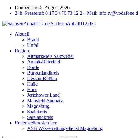
Donnerstag, 6. August 2026
24h- Presseruf: 0 17 3 / 76 73 12 2 – Mail: info-tv@vodafone.
SachsenAnhalt112.de -
Aktuell
Brand
Unfall
Region
Altmarkkreis Salzwedel
Anhalt-Bitterfeld
Börde
Burgenlandkreis
Dessau-Roßlau
Halle
Harz
Jerichower Land
Mansfeld-Südharz
Magdeburg
Saalekreis
Salzlandkreis
Retter stellen sich vor
ASB Wasserrettungsdienst Magdeburg