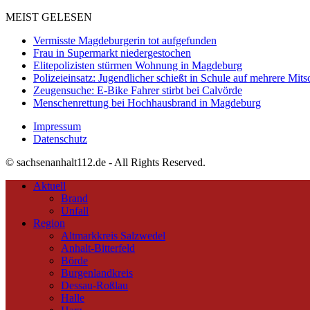
MEIST GELESEN
Vermisste Magdeburgerin tot aufgefunden
Frau in Supermarkt niedergestochen
Elitepolizisten stürmen Wohnung in Magdeburg
Polizeieinsatz: Jugendlicher schießt in Schule auf mehrere Mits
Zeugensuche: E-Bike Fahrer stirbt bei Calvörde
Menschenrettung bei Hochhausbrand in Magdeburg
Impressum
Datenschutz
© sachsenanhalt112.de - All Rights Reserved.
Aktuell
Brand
Unfall
Region
Altmarkkreis Salzwedel
Anhalt-Bitterfeld
Börde
Burgenlandkreis
Dessau-Roßlau
Halle