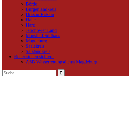
Börde
Burgenlandkreis
Dessau-Roßlau
Halle
Harz
Jerichower Land
Mansfeld-Südharz
Magdeburg
Saalekreis
Salzlandkreis
Retter stellen sich vor
ASB Wasserrettungsdienst Magdeburg