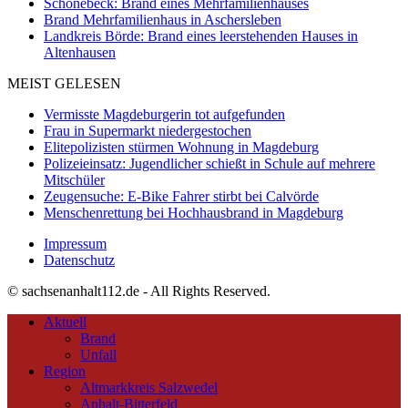
Schönebeck: Brand eines Mehrfamilienhauses
Brand Mehrfamilienhaus in Aschersleben
Landkreis Börde: Brand eines leerstehenden Hauses in
Altenhausen
MEIST GELESEN
Vermisste Magdeburgerin tot aufgefunden
Frau in Supermarkt niedergestochen
Elitepolizisten stürmen Wohnung in Magdeburg
Polizeieinsatz: Jugendlicher schießt in Schule auf mehrere
Mitschüler
Zeugensuche: E-Bike Fahrer stirbt bei Calvörde
Menschenrettung bei Hochhausbrand in Magdeburg
Impressum
Datenschutz
© sachsenanhalt112.de - All Rights Reserved.
Aktuell
Brand
Unfall
Region
Altmarkkreis Salzwedel
Anhalt-Bitterfeld