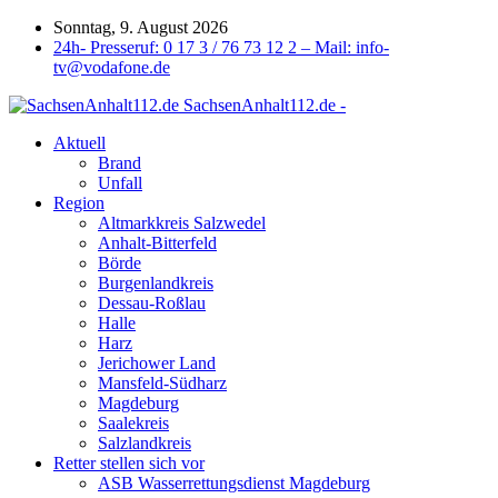
Sonntag, 9. August 2026
24h- Presseruf: 0 17 3 / 76 73 12 2 – Mail: info-
tv@vodafone.de
SachsenAnhalt112.de -
Aktuell
Brand
Unfall
Region
Altmarkkreis Salzwedel
Anhalt-Bitterfeld
Börde
Burgenlandkreis
Dessau-Roßlau
Halle
Harz
Jerichower Land
Mansfeld-Südharz
Magdeburg
Saalekreis
Salzlandkreis
Retter stellen sich vor
ASB Wasserrettungsdienst Magdeburg