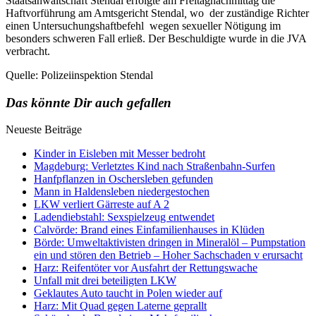
Staatsanwaltschaft Stendal erfolgte am Freitagnachmittag die
Haftvorführung am Amtsgericht Stendal
,
wo der zuständige Richter
einen Untersuchungshaftbefehl wegen sexueller Nötigung im
besonders schweren Fall erließ. Der Beschuldigte wurde in die JVA
verbracht.
Quelle: Polizeiinspektion Stendal
Das könnte Dir auch gefallen
Neueste Beiträge
Kinder in Eisleben mit Messer bedroht
Magdeburg: Verletztes Kind nach Straßenbahn-Surfen
Hanfpflanzen in Oschersleben gefunden
Mann in Haldensleben niedergestochen
LKW verliert Gärreste auf A 2
Ladendiebstahl: Sexspielzeug entwendet
Calvörde: Brand eines Einfamilienhauses in Klüden
Börde: Umweltaktivisten dringen in Mineralöl – Pumpstation
ein und stören den Betrieb – Hoher Sachschaden v erursacht
Harz: Reifentöter vor Ausfahrt der Rettungswache
Unfall mit drei beteiligten LKW
Geklautes Auto taucht in Polen wieder auf
Harz: Mit Quad gegen Laterne geprallt