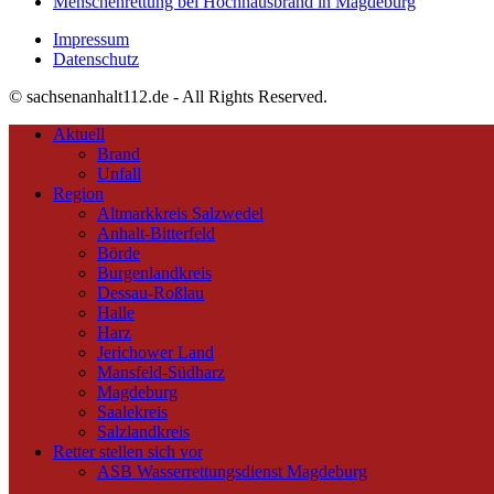
Menschenrettung bei Hochhausbrand in Magdeburg
Impressum
Datenschutz
© sachsenanhalt112.de - All Rights Reserved.
Aktuell
Brand
Unfall
Region
Altmarkkreis Salzwedel
Anhalt-Bitterfeld
Börde
Burgenlandkreis
Dessau-Roßlau
Halle
Harz
Jerichower Land
Mansfeld-Südharz
Magdeburg
Saalekreis
Salzlandkreis
Retter stellen sich vor
ASB Wasserrettungsdienst Magdeburg