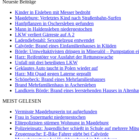
Neueste Beiträge
Kinder in Eisleben mit Messer bedroht
Magdeburg: Verletztes Kind nach Straßenbahn-Surfen
Hanfpflanzen in Oschersleben gefunden
Mann in Haldensleben niedergestochen
LKW verliert Gärreste auf A 2
Ladendiebstahl: Sexspielzeug entwendet
Calvörde: Brand eines Einfamilienhauses in Klüden
Börde: Umweltaktivisten dringen in Mineralöl – Pumpstation e
Harz: Reifentöter vor Ausfahrt der Rettungswache
Unfall mit drei beteiligten LKW
Geklautes Auto taucht in Polen wieder auf
Harz: Mit Quad gegen Laterne geprallt
Schönebeck: Brand eines Mehrfamilienhauses
Brand Mehrfamilienhaus in Aschersleben
Landkreis Börde: Brand eines leerstehenden Hauses in Altenh
MEIST GELESEN
Vermisste Magdeburgerin tot aufgefunden
Frau in Supermarkt niedergestochen
Elitepolizisten stürmen Wohnung in Magdeburg
Polizeieinsatz: Jugendlicher schießt in Schule auf mehrere Mits
Zeugensuche: E-Bike Fahrer stirbt bei Calvörde