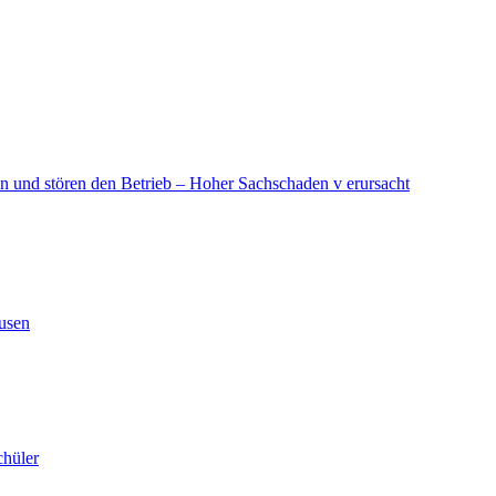
in und stören den Betrieb – Hoher Sachschaden v erursacht
ausen
chüler