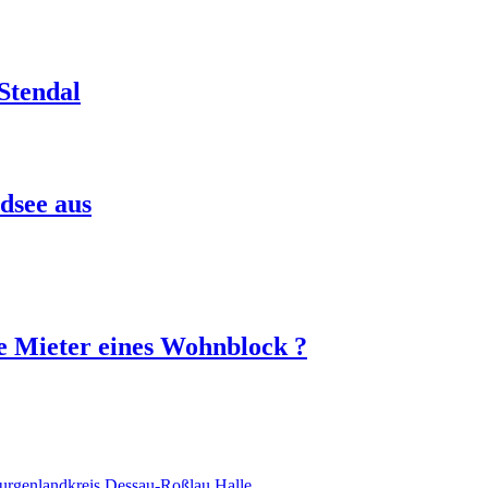
Stendal
dsee aus
die Mieter eines Wohnblock ?
urgenlandkreis
Dessau-Roßlau
Halle