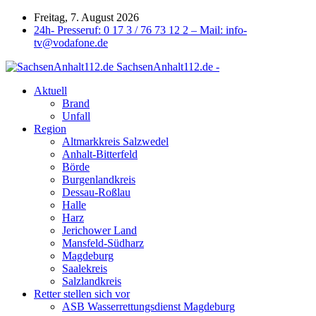
Freitag, 7. August 2026
24h- Presseruf: 0 17 3 / 76 73 12 2 – Mail: info-
tv@vodafone.de
SachsenAnhalt112.de -
Aktuell
Brand
Unfall
Region
Altmarkkreis Salzwedel
Anhalt-Bitterfeld
Börde
Burgenlandkreis
Dessau-Roßlau
Halle
Harz
Jerichower Land
Mansfeld-Südharz
Magdeburg
Saalekreis
Salzlandkreis
Retter stellen sich vor
ASB Wasserrettungsdienst Magdeburg