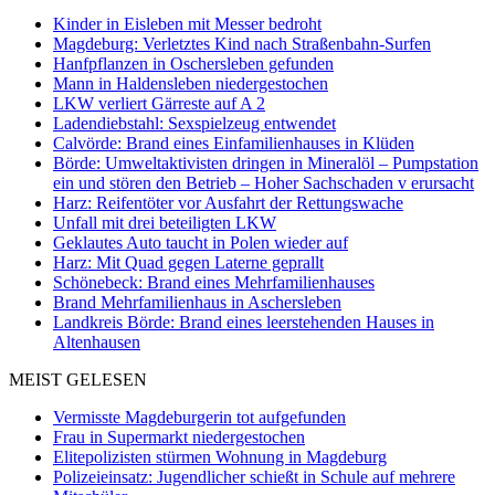
Kinder in Eisleben mit Messer bedroht
Magdeburg: Verletztes Kind nach Straßenbahn-Surfen
Hanfpflanzen in Oschersleben gefunden
Mann in Haldensleben niedergestochen
LKW verliert Gärreste auf A 2
Ladendiebstahl: Sexspielzeug entwendet
Calvörde: Brand eines Einfamilienhauses in Klüden
Börde: Umweltaktivisten dringen in Mineralöl – Pumpstation
ein und stören den Betrieb – Hoher Sachschaden v erursacht
Harz: Reifentöter vor Ausfahrt der Rettungswache
Unfall mit drei beteiligten LKW
Geklautes Auto taucht in Polen wieder auf
Harz: Mit Quad gegen Laterne geprallt
Schönebeck: Brand eines Mehrfamilienhauses
Brand Mehrfamilienhaus in Aschersleben
Landkreis Börde: Brand eines leerstehenden Hauses in
Altenhausen
MEIST GELESEN
Vermisste Magdeburgerin tot aufgefunden
Frau in Supermarkt niedergestochen
Elitepolizisten stürmen Wohnung in Magdeburg
Polizeieinsatz: Jugendlicher schießt in Schule auf mehrere