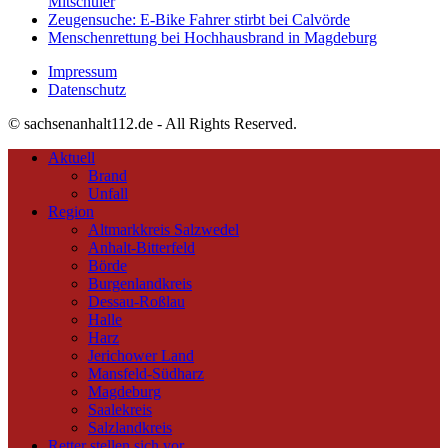
Mitschüler
Zeugensuche: E-Bike Fahrer stirbt bei Calvörde
Menschenrettung bei Hochhausbrand in Magdeburg
Impressum
Datenschutz
© sachsenanhalt112.de - All Rights Reserved.
Aktuell
Brand
Unfall
Region
Altmarkkreis Salzwedel
Anhalt-Bitterfeld
Börde
Burgenlandkreis
Dessau-Roßlau
Halle
Harz
Jerichower Land
Mansfeld-Südharz
Magdeburg
Saalekreis
Salzlandkreis
Retter stellen sich vor