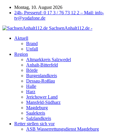
Montag, 10. August 2026
24h- Presseruf: 0 17 3 / 76 73 12 2 – Mail: info-
tv@vodafone.de
SachsenAnhalt112.de -
Aktuell
Brand
Unfall
Region
Altmarkkreis Salzwedel
Anhalt-Bitterfeld
Börde
Burgenlandkreis
Dessau-Roßlau
Halle
Harz
Jerichower Land
Mansfeld-Südharz
Magdeburg
Saalekreis
Salzlandkreis
Retter stellen sich vor
ASB Wasserrettungsdienst Magdeburg