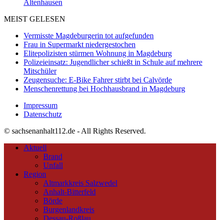
Altenhausen
MEIST GELESEN
Vermisste Magdeburgerin tot aufgefunden
Frau in Supermarkt niedergestochen
Elitepolizisten stürmen Wohnung in Magdeburg
Polizeieinsatz: Jugendlicher schießt in Schule auf mehrere
Mitschüler
Zeugensuche: E-Bike Fahrer stirbt bei Calvörde
Menschenrettung bei Hochhausbrand in Magdeburg
Impressum
Datenschutz
© sachsenanhalt112.de - All Rights Reserved.
Aktuell
Brand
Unfall
Region
Altmarkkreis Salzwedel
Anhalt-Bitterfeld
Börde
Burgenlandkreis
Dessau-Roßlau