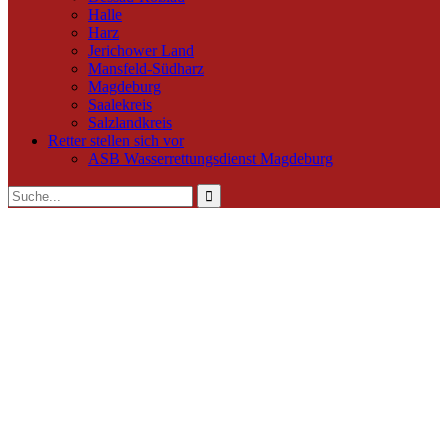
Halle
Harz
Jerichower Land
Mansfeld-Südharz
Magdeburg
Saalekreis
Salzlandkreis
Retter stellen sich vor
ASB Wasserrettungsdienst Magdeburg