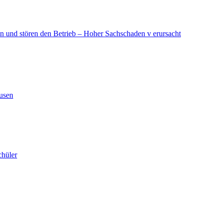
in und stören den Betrieb – Hoher Sachschaden v erursacht
ausen
chüler