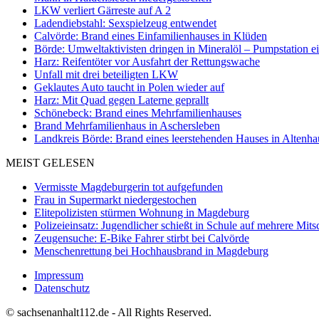
LKW verliert Gärreste auf A 2
Ladendiebstahl: Sexspielzeug entwendet
Calvörde: Brand eines Einfamilienhauses in Klüden
Börde: Umweltaktivisten dringen in Mineralöl – Pumpstation e
Harz: Reifentöter vor Ausfahrt der Rettungswache
Unfall mit drei beteiligten LKW
Geklautes Auto taucht in Polen wieder auf
Harz: Mit Quad gegen Laterne geprallt
Schönebeck: Brand eines Mehrfamilienhauses
Brand Mehrfamilienhaus in Aschersleben
Landkreis Börde: Brand eines leerstehenden Hauses in Altenh
MEIST GELESEN
Vermisste Magdeburgerin tot aufgefunden
Frau in Supermarkt niedergestochen
Elitepolizisten stürmen Wohnung in Magdeburg
Polizeieinsatz: Jugendlicher schießt in Schule auf mehrere Mits
Zeugensuche: E-Bike Fahrer stirbt bei Calvörde
Menschenrettung bei Hochhausbrand in Magdeburg
Impressum
Datenschutz
© sachsenanhalt112.de - All Rights Reserved.