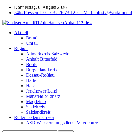
Donnerstag, 6. August 2026
24h- Presseruf: 0 17 3 / 76 73 12 2 – Mail: info-tv@vodafone.
SachsenAnhalt112.de -
Aktuell
Brand
Unfall
Region
Altmarkkreis Salzwedel
Anhalt-Bitterfeld
Börde
Burgenlandkreis
Dessau-Roßlau
Halle
Harz
Jerichower Land
Mansfeld-Südharz
Magdeburg
Saalekreis
Salzlandkreis
Retter stellen sich vor
ASB Wasserrettungsdienst Magdeburg