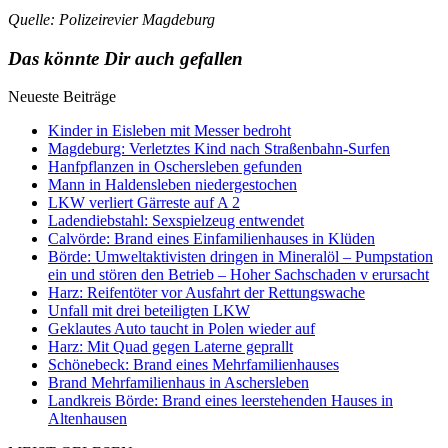
Quelle: Polizeirevier Magdeburg
Das könnte Dir auch gefallen
Neueste Beiträge
Kinder in Eisleben mit Messer bedroht
Magdeburg: Verletztes Kind nach Straßenbahn-Surfen
Hanfpflanzen in Oschersleben gefunden
Mann in Haldensleben niedergestochen
LKW verliert Gärreste auf A 2
Ladendiebstahl: Sexspielzeug entwendet
Calvörde: Brand eines Einfamilienhauses in Klüden
Börde: Umweltaktivisten dringen in Mineralöl – Pumpstation
ein und stören den Betrieb – Hoher Sachschaden v erursacht
Harz: Reifentöter vor Ausfahrt der Rettungswache
Unfall mit drei beteiligten LKW
Geklautes Auto taucht in Polen wieder auf
Harz: Mit Quad gegen Laterne geprallt
Schönebeck: Brand eines Mehrfamilienhauses
Brand Mehrfamilienhaus in Aschersleben
Landkreis Börde: Brand eines leerstehenden Hauses in
Altenhausen