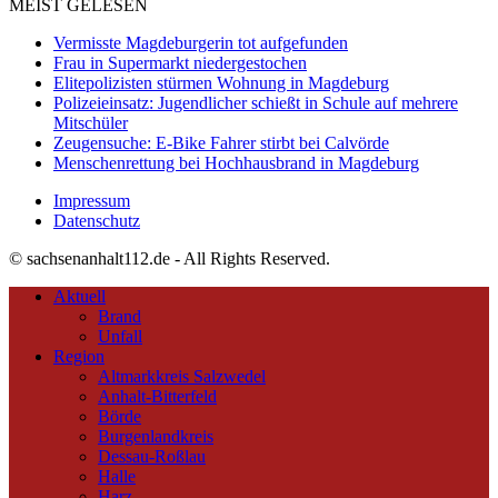
MEIST GELESEN
Vermisste Magdeburgerin tot aufgefunden
Frau in Supermarkt niedergestochen
Elitepolizisten stürmen Wohnung in Magdeburg
Polizeieinsatz: Jugendlicher schießt in Schule auf mehrere
Mitschüler
Zeugensuche: E-Bike Fahrer stirbt bei Calvörde
Menschenrettung bei Hochhausbrand in Magdeburg
Impressum
Datenschutz
© sachsenanhalt112.de - All Rights Reserved.
Aktuell
Brand
Unfall
Region
Altmarkkreis Salzwedel
Anhalt-Bitterfeld
Börde
Burgenlandkreis
Dessau-Roßlau
Halle
Harz