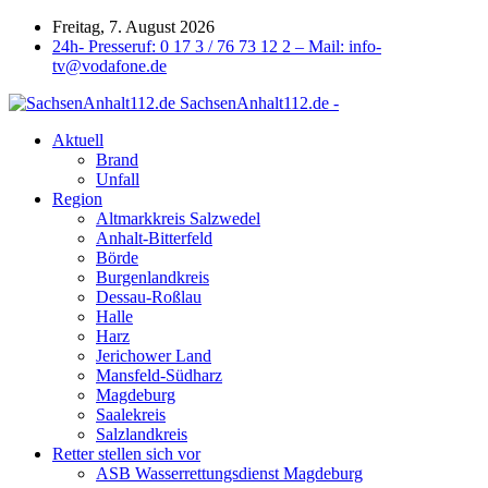
Freitag, 7. August 2026
24h- Presseruf: 0 17 3 / 76 73 12 2 – Mail: info-
tv@vodafone.de
SachsenAnhalt112.de -
Aktuell
Brand
Unfall
Region
Altmarkkreis Salzwedel
Anhalt-Bitterfeld
Börde
Burgenlandkreis
Dessau-Roßlau
Halle
Harz
Jerichower Land
Mansfeld-Südharz
Magdeburg
Saalekreis
Salzlandkreis
Retter stellen sich vor
ASB Wasserrettungsdienst Magdeburg