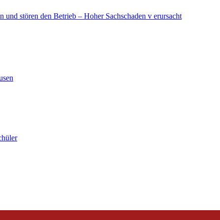
in und stören den Betrieb – Hoher Sachschaden v erursacht
ausen
chüler