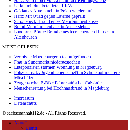
Harz: Reifentöter vor Ausfahrt der Rettungswache
Unfall mit drei beteiligten LKW
Geklautes Auto taucht in Polen wieder auf
Harz: Mit Quad gegen Laterne geprallt
Schönebeck: Brand eines Mehrfamilienhauses
Brand Mehrfamilienhaus in Aschersleben
Landkreis Börde: Brand eines leerstehenden Hauses in
Altenhausen
MEIST GELESEN
Vermisste Magdeburgerin tot aufgefunden
Frau in Supermarkt niedergestochen
Elitepolizisten stürmen Wohnung in Magdeburg
Polizeieinsatz: Jugendlicher schießt in Schule auf mehrere
Mitschüler
Zeugensuche: E-Bike Fahrer stirbt bei Calvörde
Menschenrettung bei Hochhausbrand in Magdeburg
Impressum
Datenschutz
© sachsenanhalt112.de - All Rights Reserved.
Aktuell
Brand