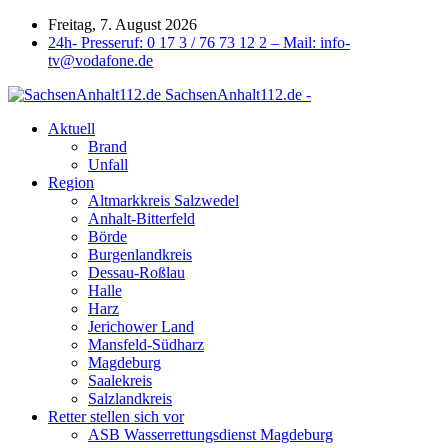
Freitag, 7. August 2026
24h- Presseruf: 0 17 3 / 76 73 12 2 – Mail: info-
tv@vodafone.de
SachsenAnhalt112.de -
Aktuell
Brand
Unfall
Region
Altmarkkreis Salzwedel
Anhalt-Bitterfeld
Börde
Burgenlandkreis
Dessau-Roßlau
Halle
Harz
Jerichower Land
Mansfeld-Südharz
Magdeburg
Saalekreis
Salzlandkreis
Retter stellen sich vor
ASB Wasserrettungsdienst Magdeburg