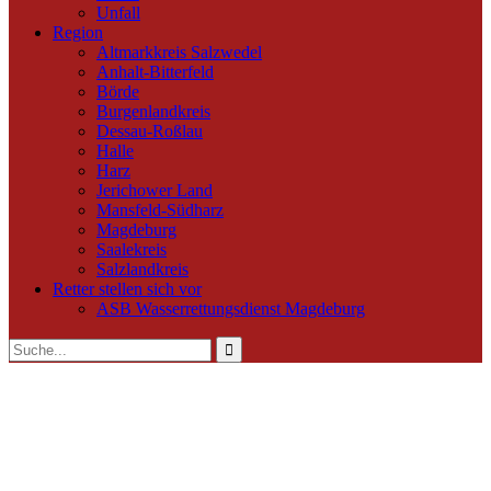
Unfall
Region
Altmarkkreis Salzwedel
Anhalt-Bitterfeld
Börde
Burgenlandkreis
Dessau-Roßlau
Halle
Harz
Jerichower Land
Mansfeld-Südharz
Magdeburg
Saalekreis
Salzlandkreis
Retter stellen sich vor
ASB Wasserrettungsdienst Magdeburg