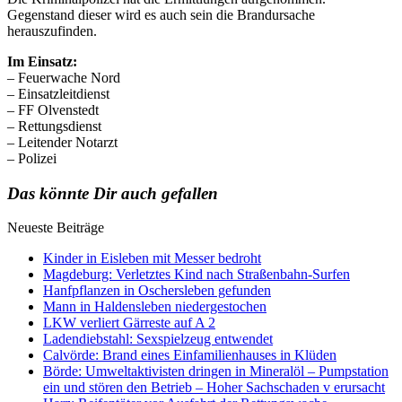
Gegenstand dieser wird es auch sein die Brandursache
herauszufinden.
Im Einsatz:
– Feuerwache Nord
– Einsatzleitdienst
– FF Olvenstedt
– Rettungsdienst
– Leitender Notarzt
– Polizei
Das könnte Dir auch gefallen
Neueste Beiträge
Kinder in Eisleben mit Messer bedroht
Magdeburg: Verletztes Kind nach Straßenbahn-Surfen
Hanfpflanzen in Oschersleben gefunden
Mann in Haldensleben niedergestochen
LKW verliert Gärreste auf A 2
Ladendiebstahl: Sexspielzeug entwendet
Calvörde: Brand eines Einfamilienhauses in Klüden
Börde: Umweltaktivisten dringen in Mineralöl – Pumpstation
ein und stören den Betrieb – Hoher Sachschaden v erursacht