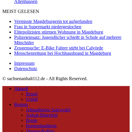
Altenhausen
MEIST GELESEN
Vermisste Magdeburgerin tot aufgefunden
Frau in Supermarkt niedergestochen
Elitepolizisten stürmen Wohnung in Magdeburg
Polizeieinsatz: Jugendlicher schießt in Schule auf mehrere
Mitschüler
Zeugensuche: E-Bike Fahrer stirbt bei Calvörde
Menschenrettung bei Hochhausbrand in Magdeburg
Impressum
Datenschutz
© sachsenanhalt112.de - All Rights Reserved.
Aktuell
Brand
Unfall
Region
Altmarkkreis Salzwedel
Anhalt-Bitterfeld
Börde
Burgenlandkreis
Dessau-Roßlau