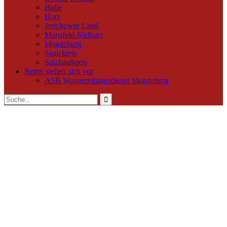
Halle
Harz
Jerichower Land
Mansfeld-Südharz
Magdeburg
Saalekreis
Salzlandkreis
Retter stellen sich vor
ASB Wasserrettungsdienst Magdeburg