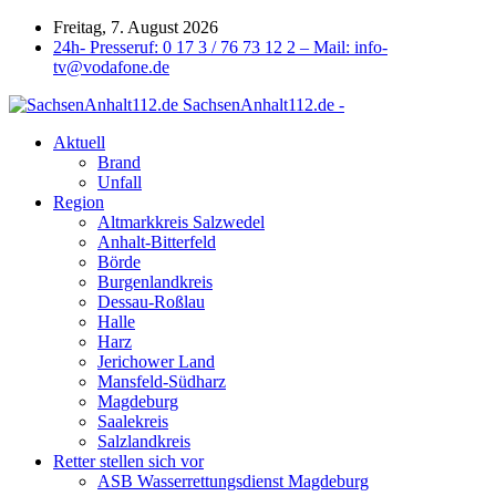
Freitag, 7. August 2026
24h- Presseruf: 0 17 3 / 76 73 12 2 – Mail: info-
tv@vodafone.de
SachsenAnhalt112.de -
Aktuell
Brand
Unfall
Region
Altmarkkreis Salzwedel
Anhalt-Bitterfeld
Börde
Burgenlandkreis
Dessau-Roßlau
Halle
Harz
Jerichower Land
Mansfeld-Südharz
Magdeburg
Saalekreis
Salzlandkreis
Retter stellen sich vor
ASB Wasserrettungsdienst Magdeburg