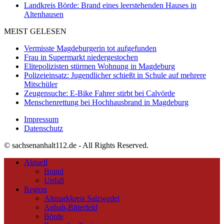
Landkreis Börde: Brand eines leerstehenden Hauses in
Altenhausen
MEIST GELESEN
Vermisste Magdeburgerin tot aufgefunden
Frau in Supermarkt niedergestochen
Elitepolizisten stürmen Wohnung in Magdeburg
Polizeieinsatz: Jugendlicher schießt in Schule auf mehrere
Mitschüler
Zeugensuche: E-Bike Fahrer stirbt bei Calvörde
Menschenrettung bei Hochhausbrand in Magdeburg
Impressum
Datenschutz
© sachsenanhalt112.de - All Rights Reserved.
Aktuell
Brand
Unfall
Region
Altmarkkreis Salzwedel
Anhalt-Bitterfeld
Börde