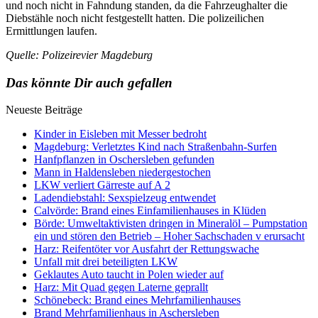
und noch nicht in Fahndung standen, da die Fahrzeughalter die
Diebstähle noch nicht festgestellt hatten. Die polizeilichen
Ermittlungen laufen.
Quelle: Polizeirevier Magdeburg
Das könnte Dir auch gefallen
Neueste Beiträge
Kinder in Eisleben mit Messer bedroht
Magdeburg: Verletztes Kind nach Straßenbahn-Surfen
Hanfpflanzen in Oschersleben gefunden
Mann in Haldensleben niedergestochen
LKW verliert Gärreste auf A 2
Ladendiebstahl: Sexspielzeug entwendet
Calvörde: Brand eines Einfamilienhauses in Klüden
Börde: Umweltaktivisten dringen in Mineralöl – Pumpstation
ein und stören den Betrieb – Hoher Sachschaden v erursacht
Harz: Reifentöter vor Ausfahrt der Rettungswache
Unfall mit drei beteiligten LKW
Geklautes Auto taucht in Polen wieder auf
Harz: Mit Quad gegen Laterne geprallt
Schönebeck: Brand eines Mehrfamilienhauses
Brand Mehrfamilienhaus in Aschersleben