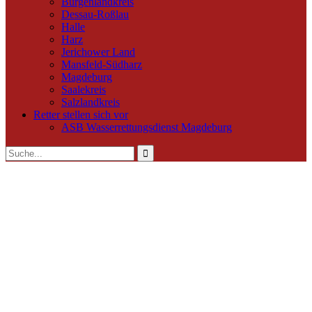
Burgenlandkreis
Dessau-Roßlau
Halle
Harz
Jerichower Land
Mansfeld-Südharz
Magdeburg
Saalekreis
Salzlandkreis
Retter stellen sich vor
ASB Wasserrettungsdienst Magdeburg