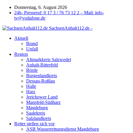
Donnerstag, 6. August 2026
24h- Presseruf: 0 17 3 / 76 73 12 2 – Mail: info-
tv@vodafone.de
SachsenAnhalt112.de -
Aktuell
Brand
Unfall
Region
Altmarkkreis Salzwedel
Anhalt-Bitterfeld
Börde
Burgenlandkreis
Dessau-Roßlau
Halle
Harz
Jerichower Land
Mansfeld-Südharz
Magdeburg
Saalekreis
Salzlandkreis
Retter stellen sich vor
ASB Wasserrettungsdienst Magdeburg