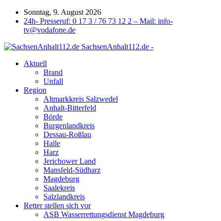
Sonntag, 9. August 2026
24h- Presseruf: 0 17 3 / 76 73 12 2 – Mail: info-
tv@vodafone.de
SachsenAnhalt112.de -
Aktuell
Brand
Unfall
Region
Altmarkkreis Salzwedel
Anhalt-Bitterfeld
Börde
Burgenlandkreis
Dessau-Roßlau
Halle
Harz
Jerichower Land
Mansfeld-Südharz
Magdeburg
Saalekreis
Salzlandkreis
Retter stellen sich vor
ASB Wasserrettungsdienst Magdeburg