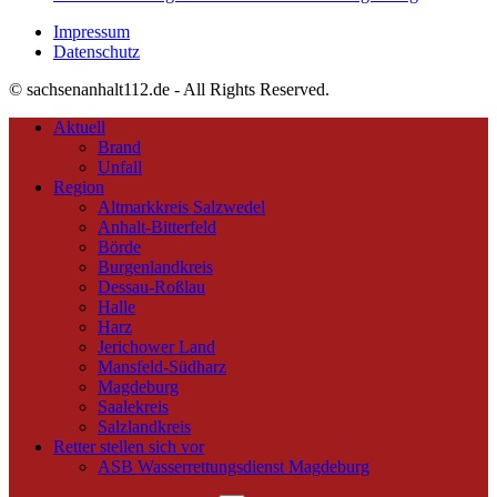
Impressum
Datenschutz
© sachsenanhalt112.de - All Rights Reserved.
Aktuell
Brand
Unfall
Region
Altmarkkreis Salzwedel
Anhalt-Bitterfeld
Börde
Burgenlandkreis
Dessau-Roßlau
Halle
Harz
Jerichower Land
Mansfeld-Südharz
Magdeburg
Saalekreis
Salzlandkreis
Retter stellen sich vor
ASB Wasserrettungsdienst Magdeburg