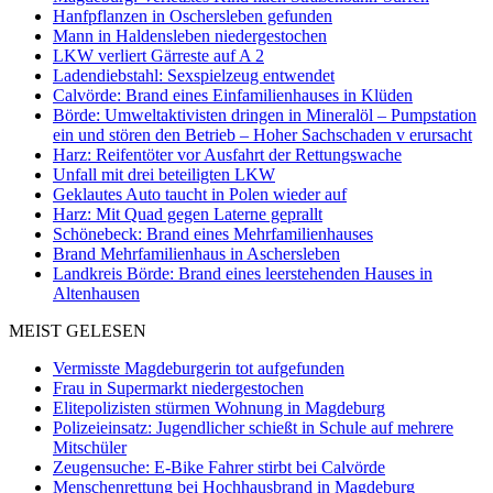
Hanfpflanzen in Oschersleben gefunden
Mann in Haldensleben niedergestochen
LKW verliert Gärreste auf A 2
Ladendiebstahl: Sexspielzeug entwendet
Calvörde: Brand eines Einfamilienhauses in Klüden
Börde: Umweltaktivisten dringen in Mineralöl – Pumpstation
ein und stören den Betrieb – Hoher Sachschaden v erursacht
Harz: Reifentöter vor Ausfahrt der Rettungswache
Unfall mit drei beteiligten LKW
Geklautes Auto taucht in Polen wieder auf
Harz: Mit Quad gegen Laterne geprallt
Schönebeck: Brand eines Mehrfamilienhauses
Brand Mehrfamilienhaus in Aschersleben
Landkreis Börde: Brand eines leerstehenden Hauses in
Altenhausen
MEIST GELESEN
Vermisste Magdeburgerin tot aufgefunden
Frau in Supermarkt niedergestochen
Elitepolizisten stürmen Wohnung in Magdeburg
Polizeieinsatz: Jugendlicher schießt in Schule auf mehrere
Mitschüler
Zeugensuche: E-Bike Fahrer stirbt bei Calvörde
Menschenrettung bei Hochhausbrand in Magdeburg