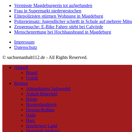
Vermisste Magdeburgerin tot aufgefunden
Frau in Supermarkt niedergestochen
Elitepolizisten stürmen Wohnung in Magdeburg
Polizeieinsatz: Jugendlicher schießt in Schule auf mehrere Mits
Zeugensuche: E-Bike Fahrer stirbt bei Calvörde
Menschenrettung bei Hochhausbrand in Magdeburg
Impressum
Datenschutz
© sachsenanhalt112.de - All Rights Reserved.
Aktuell
Brand
Unfall
Region
Altmarkkreis Salzwedel
Anhalt-Bitterfeld
Börde
Burgenlandkreis
Dessau-Roßlau
Halle
Harz
Jerichower Land
Mansfeld-Südharz