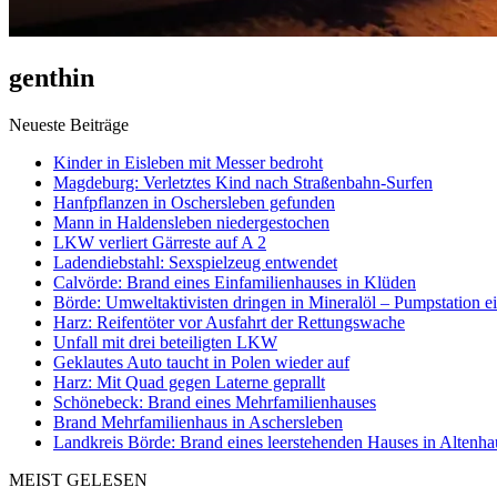
genthin
Neueste Beiträge
Kinder in Eisleben mit Messer bedroht
Magdeburg: Verletztes Kind nach Straßenbahn-Surfen
Hanfpflanzen in Oschersleben gefunden
Mann in Haldensleben niedergestochen
LKW verliert Gärreste auf A 2
Ladendiebstahl: Sexspielzeug entwendet
Calvörde: Brand eines Einfamilienhauses in Klüden
Börde: Umweltaktivisten dringen in Mineralöl – Pumpstation e
Harz: Reifentöter vor Ausfahrt der Rettungswache
Unfall mit drei beteiligten LKW
Geklautes Auto taucht in Polen wieder auf
Harz: Mit Quad gegen Laterne geprallt
Schönebeck: Brand eines Mehrfamilienhauses
Brand Mehrfamilienhaus in Aschersleben
Landkreis Börde: Brand eines leerstehenden Hauses in Altenh
MEIST GELESEN