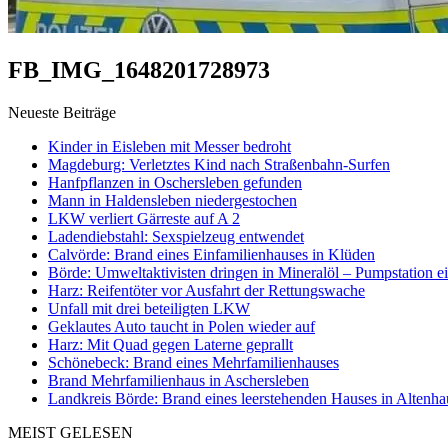
FB_IMG_1648201728973
Neueste Beiträge
Kinder in Eisleben mit Messer bedroht
Magdeburg: Verletztes Kind nach Straßenbahn-Surfen
Hanfpflanzen in Oschersleben gefunden
Mann in Haldensleben niedergestochen
LKW verliert Gärreste auf A 2
Ladendiebstahl: Sexspielzeug entwendet
Calvörde: Brand eines Einfamilienhauses in Klüden
Börde: Umweltaktivisten dringen in Mineralöl – Pumpstation e
Harz: Reifentöter vor Ausfahrt der Rettungswache
Unfall mit drei beteiligten LKW
Geklautes Auto taucht in Polen wieder auf
Harz: Mit Quad gegen Laterne geprallt
Schönebeck: Brand eines Mehrfamilienhauses
Brand Mehrfamilienhaus in Aschersleben
Landkreis Börde: Brand eines leerstehenden Hauses in Altenh
MEIST GELESEN