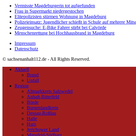
Vermisste Magdeburgerin tot aufgefunden
Frau in Supermarkt niedergestochen
Elitepolizisten stürmen Wohnung in Magdeburg
Polizeieinsatz: Jugendlicher schießt in Schule auf mehrere Mits
Zeugensuche: E-Bike Fahrer stirbt bei Calvörde
Menschenrettung bei Hochhausbrand in Magdeburg
Impressum
Datenschutz
© sachsenanhalt112.de - All Rights Reserved.
Aktuell
Brand
Unfall
Region
Altmarkkreis Salzwedel
Anhalt-Bitterfeld
Börde
Burgenlandkreis
Dessau-Roßlau
Halle
Harz
Jerichower Land
Mansfeld-Südharz