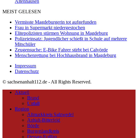
Altenhausen
MEIST GELESEN
Vermisste Magdeburgerin tot aufgefunden
Frau in Supermarkt niedergestochen
Elitepolizisten stürmen Wohnung in Magdeburg
Polizeieinsatz: Jugendlicher schießt in Schule auf mehrere
Mitschüler
Zeugensuche: E-Bike Fahrer stirbt bei Calvörde
Menschenrettung bei Hochhausbrand in Magdeburg
Impressum
Datenschutz
© sachsenanhalt112.de - All Rights Reserved.
Aktuell
Brand
Unfall
Region
Altmarkkreis Salzwedel
Anhalt-Bitterfeld
Börde
Burgenlandkreis
Dessau-Roßlau