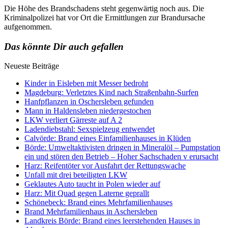
Die Höhe des Brandschadens steht gegenwärtig noch aus. Die
Kriminalpolizei hat vor Ort die Ermittlungen zur Brandursache
aufgenommen.
Das könnte Dir auch gefallen
Neueste Beiträge
Kinder in Eisleben mit Messer bedroht
Magdeburg: Verletztes Kind nach Straßenbahn-Surfen
Hanfpflanzen in Oschersleben gefunden
Mann in Haldensleben niedergestochen
LKW verliert Gärreste auf A 2
Ladendiebstahl: Sexspielzeug entwendet
Calvörde: Brand eines Einfamilienhauses in Klüden
Börde: Umweltaktivisten dringen in Mineralöl – Pumpstation
ein und stören den Betrieb – Hoher Sachschaden v erursacht
Harz: Reifentöter vor Ausfahrt der Rettungswache
Unfall mit drei beteiligten LKW
Geklautes Auto taucht in Polen wieder auf
Harz: Mit Quad gegen Laterne geprallt
Schönebeck: Brand eines Mehrfamilienhauses
Brand Mehrfamilienhaus in Aschersleben
Landkreis Börde: Brand eines leerstehenden Hauses in