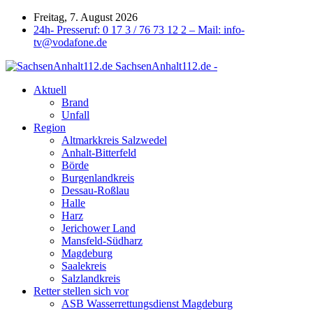
Freitag, 7. August 2026
24h- Presseruf: 0 17 3 / 76 73 12 2 – Mail: info-
tv@vodafone.de
SachsenAnhalt112.de -
Aktuell
Brand
Unfall
Region
Altmarkkreis Salzwedel
Anhalt-Bitterfeld
Börde
Burgenlandkreis
Dessau-Roßlau
Halle
Harz
Jerichower Land
Mansfeld-Südharz
Magdeburg
Saalekreis
Salzlandkreis
Retter stellen sich vor
ASB Wasserrettungsdienst Magdeburg