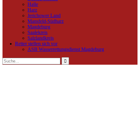
Halle
Harz
Jerichower Land
Mansfeld-Südharz
Magdeburg
Saalekreis
Salzlandkreis
Retter stellen sich vor
ASB Wasserrettungsdienst Magdeburg