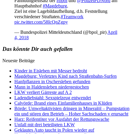
Fahndungseinsatz der
#bpol
und
@PolizeiPDNord
am
Hauptbahnhof
#Magdeburg
.
Ziel ist eine Lagebildaufhellung, d.h. Feststellung
verschiedener Straftaten.
#Teamwork
pic.twitter.com/58IcQnZgpy
— Bundespolizei Mitteldeutschland (@bpol_pir)
April
4, 2018
Das könnte Dir auch gefallen
Neueste Beiträge
Kinder in Eisleben mit Messer bedroht
Magdeburg: Verletztes Kind nach Straßenbahn-Surfen
Hanfpflanzen in Oschersleben gefunden
Mann in Haldensleben niedergestochen
LKW verliert Gärreste auf A 2
Ladendiebstahl: Sexspielzeug entwendet
Calvörde: Brand eines Einfamilienhauses in Klüden
Börde: Umweltaktivisten dringen in Mineralöl – Pumpstation
ein und stören den Betrieb – Hoher Sachschaden v erursacht
Harz: Reifentöter vor Ausfahrt der Rettungswache
Unfall mit drei beteiligten LKW
Geklautes Auto taucht in Polen wieder auf