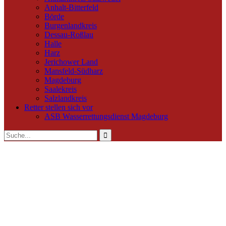
Anhalt-Bitterfeld
Börde
Burgenlandkreis
Dessau-Roßlau
Halle
Harz
Jerichower Land
Mansfeld-Südharz
Magdeburg
Saalekreis
Salzlandkreis
Retter stellen sich vor
ASB Wasserrettungsdienst Magdeburg