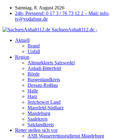
Samstag, 8. August 2026
24h- Presseruf: 0 17 3 / 76 73 12 2 – Mail: info-
tv@vodafone.de
SachsenAnhalt112.de -
Aktuell
Brand
Unfall
Region
Altmarkkreis Salzwedel
Anhalt-Bitterfeld
Börde
Burgenlandkreis
Dessau-Roßlau
Halle
Harz
Jerichower Land
Mansfeld-Südharz
Magdeburg
Saalekreis
Salzlandkreis
Retter stellen sich vor
ASB Wasserrettungsdienst Magdeburg