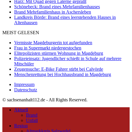
Harz: Mit Quad gegen Laterne geprallt
Schönebeck: Brand eines Mehrfamilienhauses
Brand Mehrfamilienhaus in Aschersleben
Landkreis Börde: Brand eines leerstehenden Hauses in
Altenhausen
MEIST GELESEN
Vermisste Magdeburgerin tot aufgefunden
Frau in Supermarkt niedergestochen
Elitepolizisten stürmen Wohnung in Magdeburg
Polizeieinsatz: Jugendlicher schießt in Schule auf mehrere
Mitschüler
Zeugensuche: E-Bike Fahrer stirbt bei Calvörde
Menschenrettung bei Hochhausbrand in Magdeburg
Impressum
Datenschutz
© sachsenanhalt112.de - All Rights Reserved.
Aktuell
Brand
Unfall
Region
Altmarkkreis Salzwedel