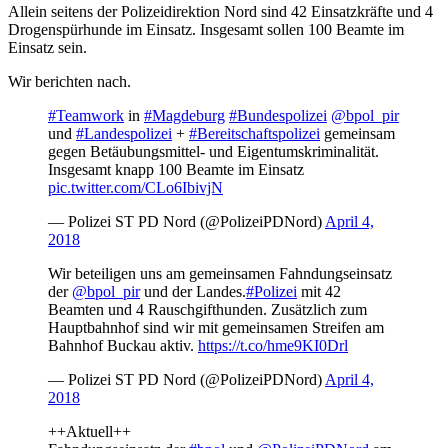
Allein seitens der Polizeidirektion Nord sind 42 Einsatzkräfte und 4
Drogenspürhunde im Einsatz. Insgesamt sollen 100 Beamte im
Einsatz sein.
Wir berichten nach.
#Teamwork
in
#Magdeburg
#Bundespolizei
@bpol_pir
und
#Landespolizei
+
#Bereitschaftspolizei
gemeinsam
gegen Betäubungsmittel- und Eigentumskriminalität.
Insgesamt knapp 100 Beamte im Einsatz
pic.twitter.com/CLo6IbivjN
— Polizei ST PD Nord (@PolizeiPDNord)
April 4,
2018
Wir beteiligen uns am gemeinsamen Fahndungseinsatz
der
@bpol_pir
und der Landes.
#Polizei
mit 42
Beamten und 4 Rauschgifthunden. Zusätzlich zum
Hauptbahnhof sind wir mit gemeinsamen Streifen am
Bahnhof Buckau aktiv.
https://t.co/hme9KI0Drl
— Polizei ST PD Nord (@PolizeiPDNord)
April 4,
2018
++Aktuell++